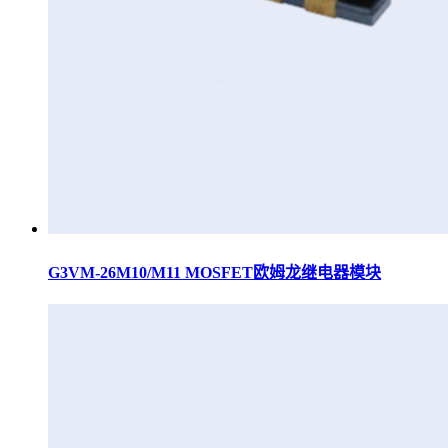
G3VM-26M10/M11 MOSFET欧姆龙继电器模块