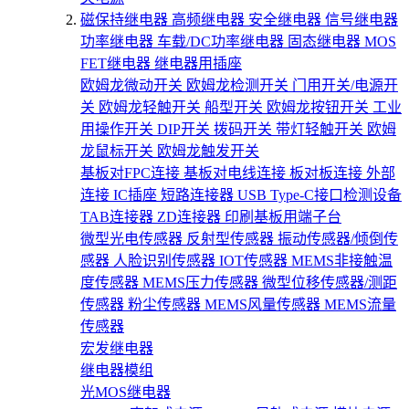
磁保持继电器
高频继电器
安全继电器
信号继电器
功率继电器
车载/DC功率继电器
固态继电器
MOS
FET继电器
继电器用插座
欧姆龙微动开关
欧姆龙检测开关
门用开关/电源开
关
欧姆龙轻触开关
船型开关
欧姆龙按钮开关
工业
用操作开关
DIP开关
拨码开关
带灯轻触开关
欧姆
龙鼠标开关
欧姆龙触发开关
基板对FPC连接
基板对电线连接
板对板连接
外部
连接
IC插座
短路连接器
USB Type-C接口检测设备
TAB连接器
ZD连接器
印刷基板用端子台
微型光电传感器
反射型传感器
振动传感器/倾倒传
感器
人脸识别传感器
IOT传感器
MEMS非接触温
度传感器
MEMS压力传感器
微型位移传感器/测距
传感器
粉尘传感器
MEMS风量传感器
MEMS流量
传感器
宏发继电器
继电器模组
光MOS继电器