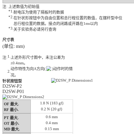
注:
上述数值为初始值
*1.
耐电压为使用了隔板时的数据
*2.
在针状形按钮中为自由位置和总行程位置的数值，在摆杆型中位
总行程位置的数据。接点的闭路或开路在1ms以内
*3.
关于实验务必请另行查询
尺寸表
(单位: mm)
1.
注:
上述外形尺寸图中，未注公差为
±0.4mm。
动作特性为向A方向(
)动作时的情
2.
况。
针状按钮型
D2SW-P2
D2SW-P01
1.8 N {183 gf}
OF 最大.
0.2 N {20 gf}
RF 最小.
0.6 mm
PT 最大.
0.4 mm
OT 最小.
0.15 mm
MD 最大.