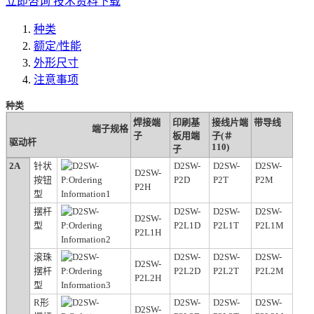
立即咨询
技术资料下载
种类
额定/性能
外形尺寸
注意事项
种类
焊接端
印刷基
接线片端
带导线
端子规格
子
板用端
子(＃
驱动杆
110)
子
2A
针状
D2SW-
D2SW-
D2SW-
D2SW-
按钮
P2D
P2T
P2M
P2H
型
摆杆
D2SW-
D2SW-
D2SW-
D2SW-
型
P2L1D
P2L1T
P2L1M
P2L1H
滚珠
D2SW-
D2SW-
D2SW-
D2SW-
摆杆
P2L2D
P2L2T
P2L2M
P2L2H
型
R形
D2SW-
D2SW-
D2SW-
D2SW-