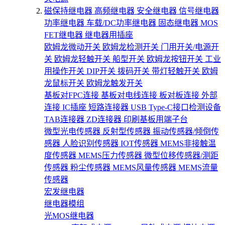
磁保持继电器
高频继电器
安全继电器
信号继电器
功率继电器
车载/DC功率继电器
固态继电器
MOS
FET继电器
继电器用插座
欧姆龙微动开关
欧姆龙检测开关
门用开关/电源开
关
欧姆龙轻触开关
船型开关
欧姆龙按钮开关
工业
用操作开关
DIP开关
拨码开关
带灯轻触开关
欧姆
龙鼠标开关
欧姆龙触发开关
基板对FPC连接
基板对电线连接
板对板连接
外部
连接
IC插座
短路连接器
USB Type-C接口检测设备
TAB连接器
ZD连接器
印刷基板用端子台
微型光电传感器
反射型传感器
振动传感器/倾倒传
感器
人脸识别传感器
IOT传感器
MEMS非接触温
度传感器
MEMS压力传感器
微型位移传感器/测距
传感器
粉尘传感器
MEMS风量传感器
MEMS流量
传感器
宏发继电器
继电器模组
光MOS继电器