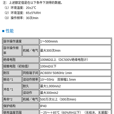
注：上述额定值是在以下条件下测得的数据。
（1）环境温度：20±2℃
（2）环境湿度：65±5％RH
（3）操作频率：30次/min
■ 性能
容许操作速度
1～500mm/s
容许操作频
机械／电气
最大300次/min
率
绝缘电阻
100MΩ以上（DC500V绝缘电阻计）
接触电阻（初始值）
100mΩ以下
耐压
同极端子间
AC600V 50/60Hz 1min
振动 *1
误动作频率
10～55Hz 双振幅1.5mm
耐久
最大1,000m/s2
冲击 *1
误动作
最大300m/s2
寿命*2
机械／电气
500万次以上（300次/min)
保护结构
IP40
使用温度范围
－25～＋85℃（60%RH以下）（无结冰、无凝露）