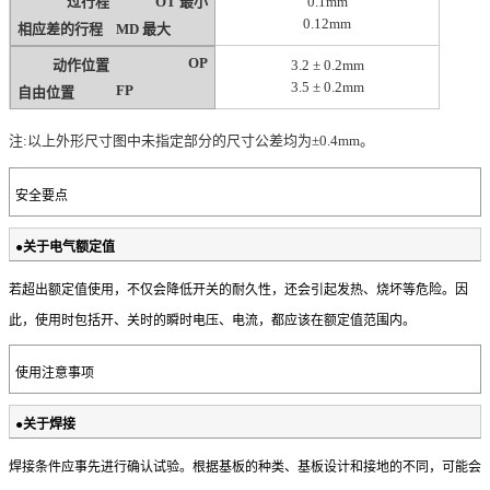
过行程
OT 最小
0.1mm
0.12mm
相应差的行程
MD 最大
OP
动作位置
3.2 ± 0.2mm
3.5 ± 0.2mm
FP
自由位置
注:以上外形尺寸图中未指定部分的尺寸公差均为±0.4mm。
安全要点
●关于电气额定值
若超出额定值使用，不仅会降低开关的耐久性，还会引起发热、
烧坏等危险。因
此，使用时包括开、关时的瞬时电压、电流，都
应该在额定值范围内。
使用注意事项
●关于焊接
焊接条件应事先进行确认试验。根据基板的种类、基板设计和接
地的不同，可能会