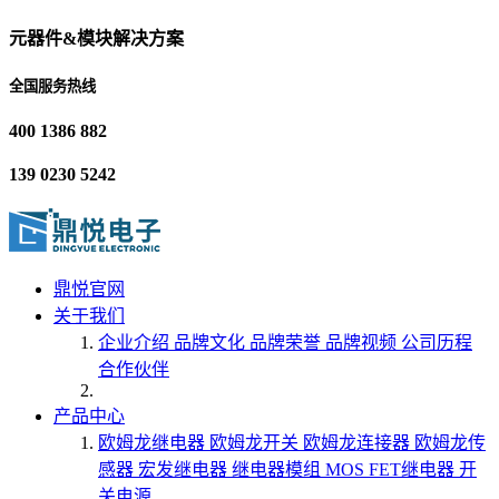
元器件&模块解决方案
全国服务热线
400 1386 882
139 0230 5242
鼎悦官网
关于我们
企业介绍
品牌文化
品牌荣誉
品牌视频
公司历程
合作伙伴
产品中心
欧姆龙继电器
欧姆龙开关
欧姆龙连接器
欧姆龙传
感器
宏发继电器
继电器模组
MOS FET继电器
开
关电源