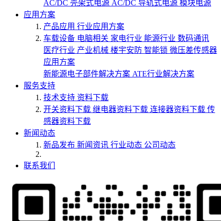
AC/DC 壳架式电源
AC/DC 导轨式电源
模块电源
应用方案
产品应用
行业应用方案
车载设备
电脑相关
家电行业
能源行业
数码通讯
医疗行业
产业机械
楼宇安防
智能锁
微压差传感器
应用方案
新能源电子部件解决方案
ATE行业解决方案
服务支持
技术支持
资料下载
开关资料下载
继电器资料下载
连接器资料下载
传
感器资料下载
新闻动态
新品发布
新闻资讯
行业动态
公司动态
联系我们