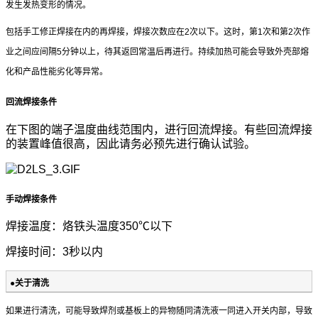
发生发热变形的情况。
包括手工修正焊接在内的再焊接，焊接次数应在2次以下。
这时，第1次和第2次作
业之间应间隔5分钟以上，待其返回常温
后再进行。持续加热可能会导致外壳部熔
化和产品性能劣化等
异常。
回流焊接条件
在下图的端子温度曲线范围内，进行回流焊接。有些回流焊接
的装置峰值很高，因此请务必预先进行确认试验。
手动焊接条件
焊接温度：烙铁头温度350℃以下
焊接时间：3秒以内
●关于清洗
如果进行清洗，可能导致焊剂或基板上的异物随同清洗液一同
进入开关内部，导致