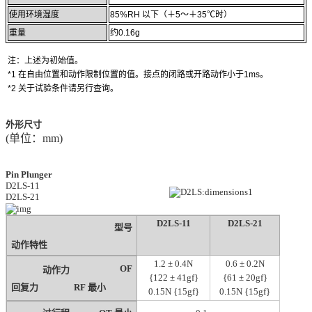
使用环境湿度
85%RH 以下（＋5～＋35℃时）
重量
约0.16g
注：上述为初始值。
*1 在自由位置和动作限制位置的值。
接点的闭路或开路动作小于1ms。
*2 关于试验条件请另行查询。
外形尺寸
(单位：mm)
Pin Plunger
D2LS-11
D2LS-21
D2LS-11
D2LS-21
型号
动作特性
1.2
±
0.4N
0.6
±
0.2N
OF
动作力
{122
±
41gf}
{61
±
20gf}
回复力
RF 最小
0.15N {15gf}
0.15N {15gf}