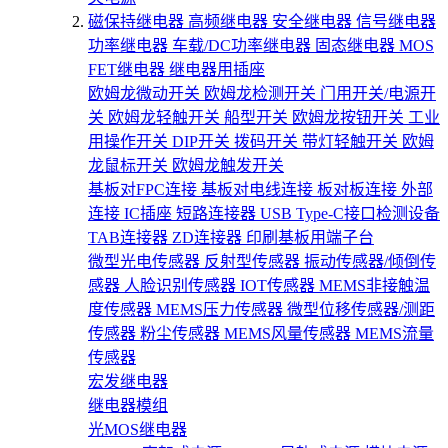
磁保持继电器
高频继电器
安全继电器
信号继电器
功率继电器
车载/DC功率继电器
固态继电器
MOS
FET继电器
继电器用插座
欧姆龙微动开关
欧姆龙检测开关
门用开关/电源开
关
欧姆龙轻触开关
船型开关
欧姆龙按钮开关
工业
用操作开关
DIP开关
拨码开关
带灯轻触开关
欧姆
龙鼠标开关
欧姆龙触发开关
基板对FPC连接
基板对电线连接
板对板连接
外部
连接
IC插座
短路连接器
USB Type-C接口检测设备
TAB连接器
ZD连接器
印刷基板用端子台
微型光电传感器
反射型传感器
振动传感器/倾倒传
感器
人脸识别传感器
IOT传感器
MEMS非接触温
度传感器
MEMS压力传感器
微型位移传感器/测距
传感器
粉尘传感器
MEMS风量传感器
MEMS流量
传感器
宏发继电器
继电器模组
光MOS继电器