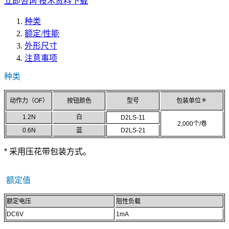
立即咨询
技术资料下载
种类
额定/性能
外形尺寸
注意事项
种类
动作力（OF）
按钮颜色
型号
包装单位＊
1.2N
白
D2LS-11
2,000个/卷
0.6N
蓝
D2LS-21
* 采用压花带包装方式。
额定值
额定电压
阻性负载
DC6V
1mA