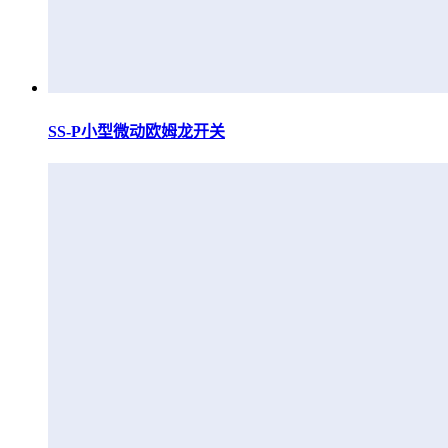
SS-P小型微动欧姆龙开关