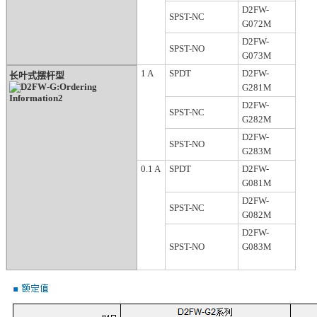
D2FW-
SPST-NC
G072M
D2FW-
SPST-NO
G073M
1 A
SPDT
D2FW-
长叶式摆杆型
G281M
D2FW-
SPST-NC
G282M
D2FW-
SPST-NO
G283M
0.1 A
SPDT
D2FW-
G081M
D2FW-
SPST-NC
G082M
D2FW-
SPST-NO
G083M