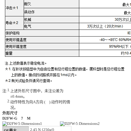
1.
注:
上述外形尺寸图中，未注公差为
±0.4mm。
2.
动作特性为向A方向 (
).动作时的情
况。
外形尺寸
D2FW-G
7
M
2.45 N {250gf}
OF最大