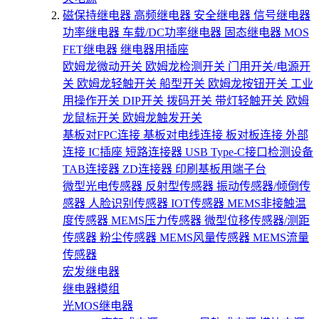
磁保持继电器
高频继电器
安全继电器
信号继电器
功率继电器
车载/DC功率继电器
固态继电器
MOS
FET继电器
继电器用插座
欧姆龙微动开关
欧姆龙检测开关
门用开关/电源开
关
欧姆龙轻触开关
船型开关
欧姆龙按钮开关
工业
用操作开关
DIP开关
拨码开关
带灯轻触开关
欧姆
龙鼠标开关
欧姆龙触发开关
基板对FPC连接
基板对电线连接
板对板连接
外部
连接
IC插座
短路连接器
USB Type-C接口检测设备
TAB连接器
ZD连接器
印刷基板用端子台
微型光电传感器
反射型传感器
振动传感器/倾倒传
感器
人脸识别传感器
IOT传感器
MEMS非接触温
度传感器
MEMS压力传感器
微型位移传感器/测距
传感器
粉尘传感器
MEMS风量传感器
MEMS流量
传感器
宏发继电器
继电器模组
光MOS继电器