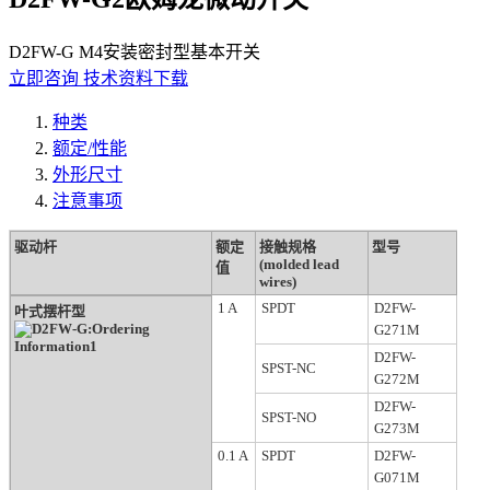
D2FW-G M4安装密封型基本开关
立即咨询
技术资料下载
种类
额定/性能
外形尺寸
注意事项
驱动杆
额定
接触规格
型号
(molded lead
值
wires)
1 A
SPDT
D2FW-
叶式摆杆型
G271M
D2FW-
SPST-NC
G272M
D2FW-
SPST-NO
G273M
0.1 A
SPDT
D2FW-
G071M