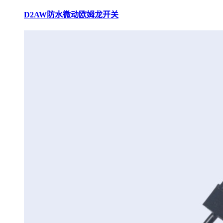
D2AW防水微动欧姆龙开关