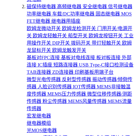
磁保持继电器
高频继电器
安全继电器
信号继电器
功率继电器
车载/DC功率继电器
固态继电器
MOS
FET继电器
继电器用插座
欧姆龙微动开关
欧姆龙检测开关
门用开关/电源开
关
欧姆龙轻触开关
船型开关
欧姆龙按钮开关
工业
用操作开关
DIP开关
拨码开关
带灯轻触开关
欧姆
龙鼠标开关
欧姆龙触发开关
基板对FPC连接
基板对电线连接
板对板连接
外部
连接
IC插座
短路连接器
USB Type-C接口检测设备
TAB连接器
ZD连接器
印刷基板用端子台
微型光电传感器
反射型传感器
振动传感器/倾倒传
感器
人脸识别传感器
IOT传感器
MEMS非接触温
度传感器
MEMS压力传感器
微型位移传感器/测距
传感器
粉尘传感器
MEMS风量传感器
MEMS流量
传感器
宏发继电器
继电器模组
光MOS继电器