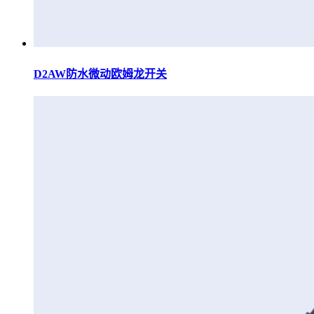
D2AW防水微动欧姆龙开关