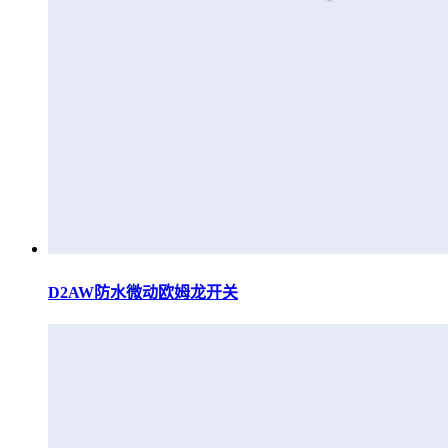
D2AW防水微动欧姆龙开关