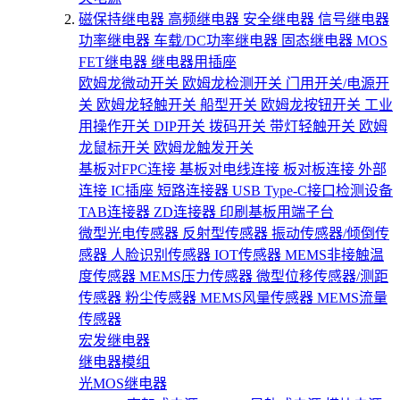
磁保持继电器
高频继电器
安全继电器
信号继电器
功率继电器
车载/DC功率继电器
固态继电器
MOS
FET继电器
继电器用插座
欧姆龙微动开关
欧姆龙检测开关
门用开关/电源开
关
欧姆龙轻触开关
船型开关
欧姆龙按钮开关
工业
用操作开关
DIP开关
拨码开关
带灯轻触开关
欧姆
龙鼠标开关
欧姆龙触发开关
基板对FPC连接
基板对电线连接
板对板连接
外部
连接
IC插座
短路连接器
USB Type-C接口检测设备
TAB连接器
ZD连接器
印刷基板用端子台
微型光电传感器
反射型传感器
振动传感器/倾倒传
感器
人脸识别传感器
IOT传感器
MEMS非接触温
度传感器
MEMS压力传感器
微型位移传感器/测距
传感器
粉尘传感器
MEMS风量传感器
MEMS流量
传感器
宏发继电器
继电器模组
光MOS继电器