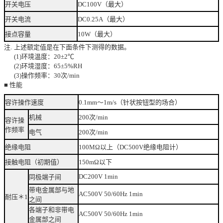
开关电压
DC100V（最大）
开关电流
DC0.25A（最大）
接点容量
10W（最大）
注.
上述额定值是在下面条件下测得的数据。
(1)环境温度：20±2℃
(2)环境湿度：65±5%RH
(3)操作频率：30次/min
■ 性能
容许操作速度
0.1mm～1m/s（针状按钮型的场合）
机械
200次/min
容许操
作频率
电气
200次/min
绝缘电阻
100MΩ以上（DC500V绝缘电阻计）
接触电阻（初期值）
150mΩ以下
DC200V 1min
同极端子间
带电金属部与地
AC500V 50/60Hz 1min
耐压＊1
之间
各端子和非带电
AC500V 50/60Hz 1min
金属部之间