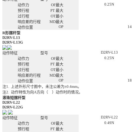
0.25N
动作力
OF最大
预行程
PT 最大
过行程
OT最小
响应差的行程
MD最大
OP
14
动作位置
R形摆杆型
D2RV-L13
D2RV-L13G
D2RV-L13
动作特征
型号
0.25N
动作力
OF最大
预行程
PT 最大
过行程
OT最小
响应差的行程
MD最大
OP
18
动作位置
注1.
上述外形尺寸图中，未注公差为±0.4mm。
注2.
动作特性为向A方向（
）动作时的情况。
滚珠短摆杆型
D2RV-L22
D2RV-L22G
D2RV-L22
动作特征
型号
0.49N
动作力
OF最大
预行程
PT 最大