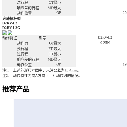
过行程
OT最小
响应差的行程
MD最大
OP
20
动作位置
滚珠摆杆型
D2RV-L2
D2RV-L2G
D2RV-L2
动作特征
型号
0.25N
动作力
OF最大
预行程
PT 最大
过行程
OT最小
响应差的行程
MD最大
OP
19
动作位置
注1.
上述外形尺寸图中，未注公差为±0.4mm。
注2.
动作特性为向A方向（
）动作时的情况。
推荐产品