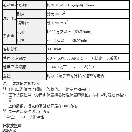
振动＊2
误动作
频率10～55Hz 双振幅1.5mm
2
耐久
最大500/s
冲击＊2
2
误动作
最大200m/s
机械
1,000万次以上（60次/min）
寿命＊3
电气
300万次以上（30次/min）
IEC IP40
保护结构
使用环境温度
-10～+60℃ 60%RH以下（无结冰、无凝露）
使用环境湿度
80%RH以下（+5～+35℃时）
重量
约7g（端子型的针状按钮型的场合）
注.
上述数值为初始值。
*1.
耐电压为使用了隔板时的数值。（请参考相关页）
*2.
在针状按钮型中为自由位置和总行程位置的数值，摆杆型时是总行程位
置
上的数值。接点的闭路或开路在1ms以内。
*3.
关于试验条件请另行查询
（单位：mm）/动作特性
针状按钮型
D2RV-E