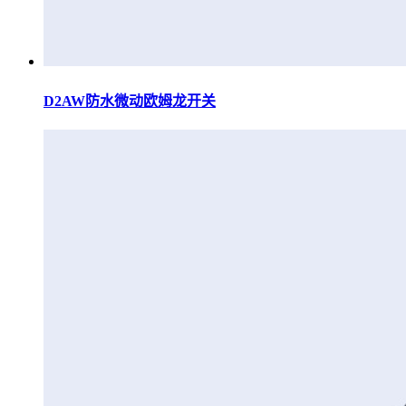
D2AW防水微动欧姆龙开关