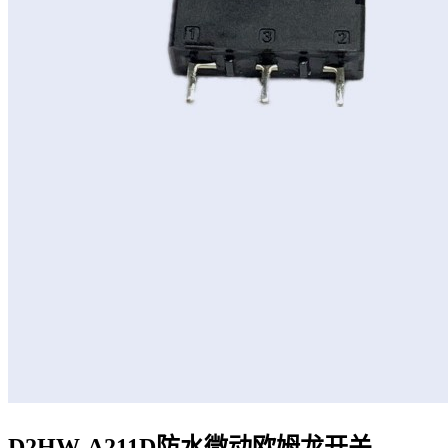
D2HW-A211D防水微动欧姆龙开关