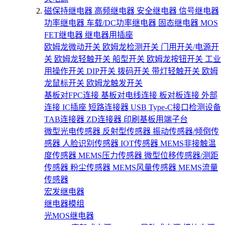
磁保持继电器
高频继电器
安全继电器
信号继电器
功率继电器
车载/DC功率继电器
固态继电器
MOS
FET继电器
继电器用插座
欧姆龙微动开关
欧姆龙检测开关
门用开关/电源开
关
欧姆龙轻触开关
船型开关
欧姆龙按钮开关
工业
用操作开关
DIP开关
拨码开关
带灯轻触开关
欧姆
龙鼠标开关
欧姆龙触发开关
基板对FPC连接
基板对电线连接
板对板连接
外部
连接
IC插座
短路连接器
USB Type-C接口检测设备
TAB连接器
ZD连接器
印刷基板用端子台
微型光电传感器
反射型传感器
振动传感器/倾倒传
感器
人脸识别传感器
IOT传感器
MEMS非接触温
度传感器
MEMS压力传感器
微型位移传感器/测距
传感器
粉尘传感器
MEMS风量传感器
MEMS流量
传感器
宏发继电器
继电器模组
光MOS继电器