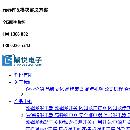
元器件&模块解决方案
全国服务热线
400 1386 882
139 0230 5242
鼎悦官网
关于我们
企业介绍
品牌文化
品牌荣誉
品牌视频
公司历程
合
产品中心
欧姆龙继电器
欧姆龙开关
欧姆龙连接器
欧姆龙传
磁保持继电器
高频继电器
安全继电器
信号继电器
欧姆龙微动开关
欧姆龙检测开关
门用开关/电源开
基板对FPC连接
基板对电线连接
板对板连接
外部