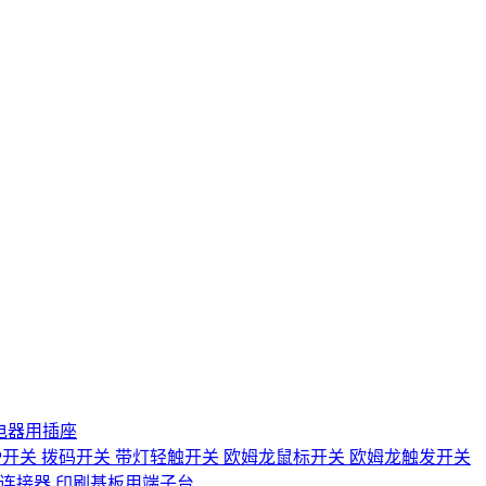
电器用插座
IP开关
拨码开关
带灯轻触开关
欧姆龙鼠标开关
欧姆龙触发开关
D连接器
印刷基板用端子台