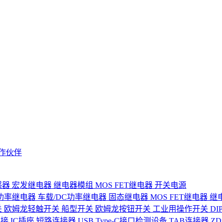
作伙伴
感器
宏发继电器
继电器模组
MOS FET继电器
开关电源
功率继电器
车载/DC功率继电器
固态继电器
MOS FET继电器
继
关
欧姆龙轻触开关
船型开关
欧姆龙按钮开关
工业用操作开关
D
连接
IC插座
短路连接器
USB Type-C接口检测设备
TAB连接器
Z