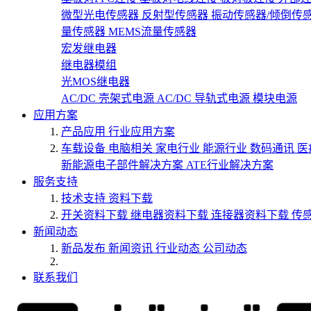
微型光电传感器
反射型传感器
振动传感器/倾倒传
量传感器
MEMS流量传感器
宏发继电器
继电器模组
光MOS继电器
AC/DC 壳架式电源
AC/DC 导轨式电源
模块电源
应用方案
产品应用
行业应用方案
车载设备
电脑相关
家电行业
能源行业
数码通讯
医
新能源电子部件解决方案
ATE行业解决方案
服务支持
技术支持
资料下载
开关资料下载
继电器资料下载
连接器资料下载
传
新闻动态
新品发布
新闻资讯
行业动态
公司动态
联系我们