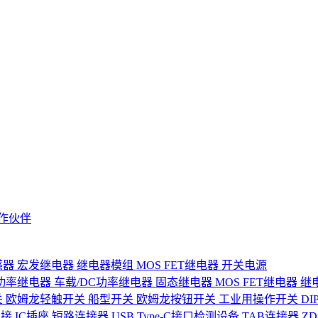
作伙伴
感器
宏发继电器
继电器模组
MOS FET继电器
开关电源
功率继电器
车载/DC功率继电器
固态继电器
MOS FET继电器
继
关
欧姆龙轻触开关
船型开关
欧姆龙按钮开关
工业用操作开关
D
连接
IC插座
短路连接器
USB Type-C接口检测设备
TAB连接器
Z