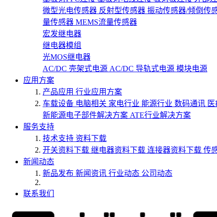
微型光电传感器
反射型传感器
振动传感器/倾倒传
量传感器
MEMS流量传感器
宏发继电器
继电器模组
光MOS继电器
AC/DC 壳架式电源
AC/DC 导轨式电源
模块电源
应用方案
产品应用
行业应用方案
车载设备
电脑相关
家电行业
能源行业
数码通讯
医
新能源电子部件解决方案
ATE行业解决方案
服务支持
技术支持
资料下载
开关资料下载
继电器资料下载
连接器资料下载
传
新闻动态
新品发布
新闻资讯
行业动态
公司动态
联系我们