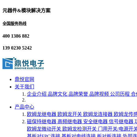
元器件&模块解决方案
全国服务热线
400 1386 882
139 0230 5242
鼎悦官网
关于我们
企业介绍
品牌文化
品牌荣誉
品牌视频
公司历程
合
产品中心
欧姆龙继电器
欧姆龙开关
欧姆龙连接器
欧姆龙传
磁保持继电器
高频继电器
安全继电器
信号继电器
欧姆龙微动开关
欧姆龙检测开关
门用开关/电源开
基板对FPC连接
基板对电线连接
板对板连接
外部