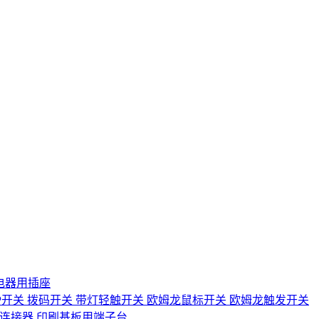
电器用插座
IP开关
拨码开关
带灯轻触开关
欧姆龙鼠标开关
欧姆龙触发开关
D连接器
印刷基板用端子台