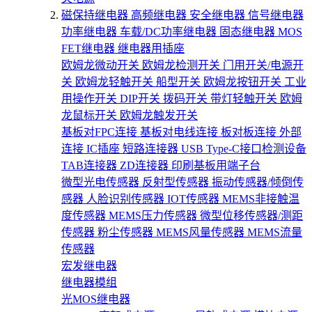
磁保持继电器
高频继电器
安全继电器
信号继电器
功率继电器
车载/DC功率继电器
固态继电器
MOS
FET继电器
继电器用插座
欧姆龙微动开关
欧姆龙检测开关
门用开关/电源开
关
欧姆龙轻触开关
船型开关
欧姆龙按钮开关
工业
用操作开关
DIP开关
拨码开关
带灯轻触开关
欧姆
龙鼠标开关
欧姆龙触发开关
基板对FPC连接
基板对电线连接
板对板连接
外部
连接
IC插座
短路连接器
USB Type-C接口检测设备
TAB连接器
ZD连接器
印刷基板用端子台
微型光电传感器
反射型传感器
振动传感器/倾倒传
感器
人脸识别传感器
IOT传感器
MEMS非接触温
度传感器
MEMS压力传感器
微型位移传感器/测距
传感器
粉尘传感器
MEMS风量传感器
MEMS流量
传感器
宏发继电器
继电器模组
光MOS继电器