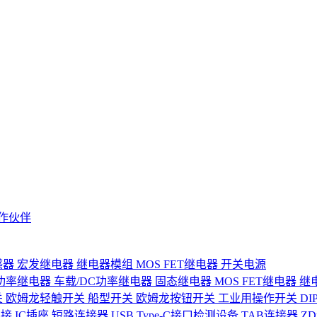
作伙伴
感器
宏发继电器
继电器模组
MOS FET继电器
开关电源
功率继电器
车载/DC功率继电器
固态继电器
MOS FET继电器
继
关
欧姆龙轻触开关
船型开关
欧姆龙按钮开关
工业用操作开关
D
连接
IC插座
短路连接器
USB Type-C接口检测设备
TAB连接器
Z