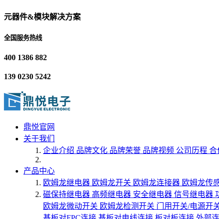
元器件&模块解决方案
全国服务热线
400 1386 882
139 0230 5242
鼎悦官网
关于我们
企业介绍
品牌文化
品牌荣誉
品牌视频
公司历程
合
产品中心
欧姆龙继电器
欧姆龙开关
欧姆龙连接器
欧姆龙传
磁保持继电器
高频继电器
安全继电器
信号继电器
欧姆龙微动开关
欧姆龙检测开关
门用开关/电源开
基板对FPC连接
基板对电线连接
板对板连接
外部