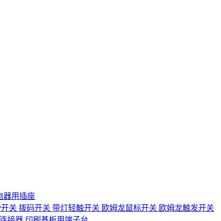
电器用插座
IP开关
拨码开关
带灯轻触开关
欧姆龙鼠标开关
欧姆龙触发开关
D连接器
印刷基板用端子台