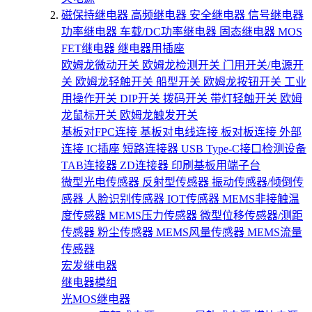
磁保持继电器
高频继电器
安全继电器
信号继电器
功率继电器
车载/DC功率继电器
固态继电器
MOS
FET继电器
继电器用插座
欧姆龙微动开关
欧姆龙检测开关
门用开关/电源开
关
欧姆龙轻触开关
船型开关
欧姆龙按钮开关
工业
用操作开关
DIP开关
拨码开关
带灯轻触开关
欧姆
龙鼠标开关
欧姆龙触发开关
基板对FPC连接
基板对电线连接
板对板连接
外部
连接
IC插座
短路连接器
USB Type-C接口检测设备
TAB连接器
ZD连接器
印刷基板用端子台
微型光电传感器
反射型传感器
振动传感器/倾倒传
感器
人脸识别传感器
IOT传感器
MEMS非接触温
度传感器
MEMS压力传感器
微型位移传感器/测距
传感器
粉尘传感器
MEMS风量传感器
MEMS流量
传感器
宏发继电器
继电器模组
光MOS继电器