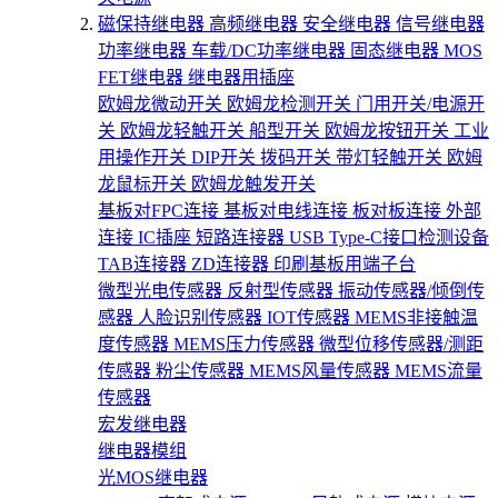
磁保持继电器
高频继电器
安全继电器
信号继电器
功率继电器
车载/DC功率继电器
固态继电器
MOS
FET继电器
继电器用插座
欧姆龙微动开关
欧姆龙检测开关
门用开关/电源开
关
欧姆龙轻触开关
船型开关
欧姆龙按钮开关
工业
用操作开关
DIP开关
拨码开关
带灯轻触开关
欧姆
龙鼠标开关
欧姆龙触发开关
基板对FPC连接
基板对电线连接
板对板连接
外部
连接
IC插座
短路连接器
USB Type-C接口检测设备
TAB连接器
ZD连接器
印刷基板用端子台
微型光电传感器
反射型传感器
振动传感器/倾倒传
感器
人脸识别传感器
IOT传感器
MEMS非接触温
度传感器
MEMS压力传感器
微型位移传感器/测距
传感器
粉尘传感器
MEMS风量传感器
MEMS流量
传感器
宏发继电器
继电器模组
光MOS继电器