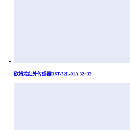
欧姆龙红外传感器D6T-32L-01A 32×32