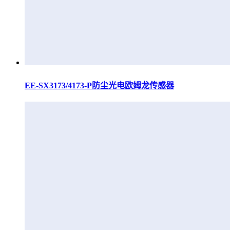
EE-SX3173/4173-P防尘光电欧姆龙传感器