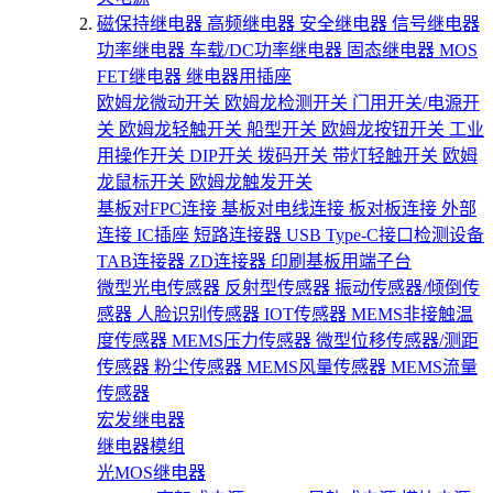
磁保持继电器
高频继电器
安全继电器
信号继电器
功率继电器
车载/DC功率继电器
固态继电器
MOS
FET继电器
继电器用插座
欧姆龙微动开关
欧姆龙检测开关
门用开关/电源开
关
欧姆龙轻触开关
船型开关
欧姆龙按钮开关
工业
用操作开关
DIP开关
拨码开关
带灯轻触开关
欧姆
龙鼠标开关
欧姆龙触发开关
基板对FPC连接
基板对电线连接
板对板连接
外部
连接
IC插座
短路连接器
USB Type-C接口检测设备
TAB连接器
ZD连接器
印刷基板用端子台
微型光电传感器
反射型传感器
振动传感器/倾倒传
感器
人脸识别传感器
IOT传感器
MEMS非接触温
度传感器
MEMS压力传感器
微型位移传感器/测距
传感器
粉尘传感器
MEMS风量传感器
MEMS流量
传感器
宏发继电器
继电器模组
光MOS继电器