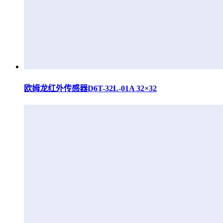
欧姆龙红外传感器D6T-32L-01A 32×32