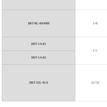
D6T-8L-09/09H
1×8
D6T-1A-01
1×1
D6T-1A-02
D6T-32L-01A
32×32