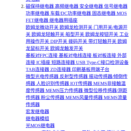
磁保持继电器
高频继电器
安全继电器
信号继电器
功率继电器
车载/DC功率继电器
固态继电器
MOS
FET继电器
继电器用插座
欧姆龙微动开关
欧姆龙检测开关
门用开关/电源开
关
欧姆龙轻触开关
船型开关
欧姆龙按钮开关
工业
用操作开关
DIP开关
拨码开关
带灯轻触开关
欧姆
龙鼠标开关
欧姆龙触发开关
基板对FPC连接
基板对电线连接
板对板连接
外部
连接
IC插座
短路连接器
USB Type-C接口检测设备
TAB连接器
ZD连接器
印刷基板用端子台
微型光电传感器
反射型传感器
振动传感器/倾倒传
感器
人脸识别传感器
IOT传感器
MEMS非接触温
度传感器
MEMS压力传感器
微型位移传感器/测距
传感器
粉尘传感器
MEMS风量传感器
MEMS流量
传感器
宏发继电器
继电器模组
光MOS继电器