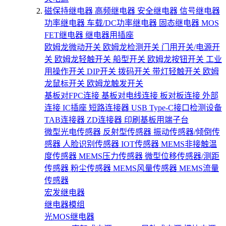
磁保持继电器
高频继电器
安全继电器
信号继电器
功率继电器
车载/DC功率继电器
固态继电器
MOS
FET继电器
继电器用插座
欧姆龙微动开关
欧姆龙检测开关
门用开关/电源开
关
欧姆龙轻触开关
船型开关
欧姆龙按钮开关
工业
用操作开关
DIP开关
拨码开关
带灯轻触开关
欧姆
龙鼠标开关
欧姆龙触发开关
基板对FPC连接
基板对电线连接
板对板连接
外部
连接
IC插座
短路连接器
USB Type-C接口检测设备
TAB连接器
ZD连接器
印刷基板用端子台
微型光电传感器
反射型传感器
振动传感器/倾倒传
感器
人脸识别传感器
IOT传感器
MEMS非接触温
度传感器
MEMS压力传感器
微型位移传感器/测距
传感器
粉尘传感器
MEMS风量传感器
MEMS流量
传感器
宏发继电器
继电器模组
光MOS继电器