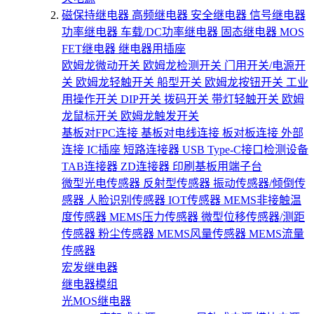
磁保持继电器
高频继电器
安全继电器
信号继电器
功率继电器
车载/DC功率继电器
固态继电器
MOS
FET继电器
继电器用插座
欧姆龙微动开关
欧姆龙检测开关
门用开关/电源开
关
欧姆龙轻触开关
船型开关
欧姆龙按钮开关
工业
用操作开关
DIP开关
拨码开关
带灯轻触开关
欧姆
龙鼠标开关
欧姆龙触发开关
基板对FPC连接
基板对电线连接
板对板连接
外部
连接
IC插座
短路连接器
USB Type-C接口检测设备
TAB连接器
ZD连接器
印刷基板用端子台
微型光电传感器
反射型传感器
振动传感器/倾倒传
感器
人脸识别传感器
IOT传感器
MEMS非接触温
度传感器
MEMS压力传感器
微型位移传感器/测距
传感器
粉尘传感器
MEMS风量传感器
MEMS流量
传感器
宏发继电器
继电器模组
光MOS继电器