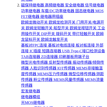
磁保持继电器
高频继电器
安全继电器
信号继电器
功率继电器
车载/DC功率继电器
固态继电器
MOS
FET继电器
继电器用插座
欧姆龙微动开关
欧姆龙检测开关
门用开关/电源开
关
欧姆龙轻触开关
船型开关
欧姆龙按钮开关
工业
用操作开关
DIP开关
拨码开关
带灯轻触开关
欧姆
龙鼠标开关
欧姆龙触发开关
基板对FPC连接
基板对电线连接
板对板连接
外部
连接
IC插座
短路连接器
USB Type-C接口检测设备
TAB连接器
ZD连接器
印刷基板用端子台
微型光电传感器
反射型传感器
振动传感器/倾倒传
感器
人脸识别传感器
IOT传感器
MEMS非接触温
度传感器
MEMS压力传感器
微型位移传感器/测距
传感器
粉尘传感器
MEMS风量传感器
MEMS流量
传感器
宏发继电器
继电器模组
光MOS继电器