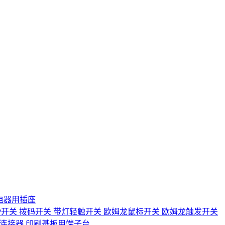
电器用插座
IP开关
拨码开关
带灯轻触开关
欧姆龙鼠标开关
欧姆龙触发开关
D连接器
印刷基板用端子台