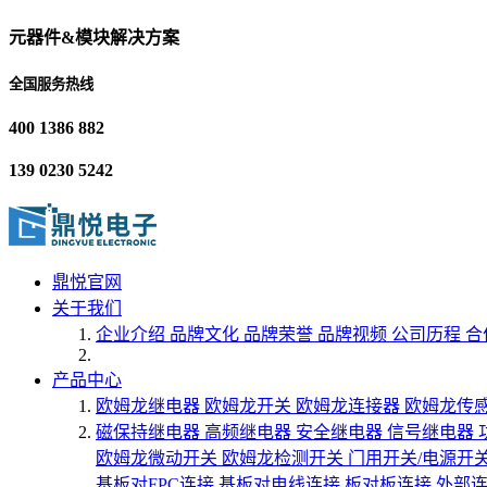
元器件&模块解决方案
全国服务热线
400 1386 882
139 0230 5242
鼎悦官网
关于我们
企业介绍
品牌文化
品牌荣誉
品牌视频
公司历程
合
产品中心
欧姆龙继电器
欧姆龙开关
欧姆龙连接器
欧姆龙传
磁保持继电器
高频继电器
安全继电器
信号继电器
欧姆龙微动开关
欧姆龙检测开关
门用开关/电源开
基板对FPC连接
基板对电线连接
板对板连接
外部