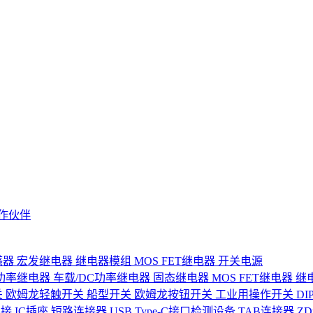
作伙伴
感器
宏发继电器
继电器模组
MOS FET继电器
开关电源
功率继电器
车载/DC功率继电器
固态继电器
MOS FET继电器
继
关
欧姆龙轻触开关
船型开关
欧姆龙按钮开关
工业用操作开关
D
连接
IC插座
短路连接器
USB Type-C接口检测设备
TAB连接器
Z