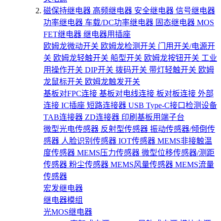
磁保持继电器
高频继电器
安全继电器
信号继电器
功率继电器
车载/DC功率继电器
固态继电器
MOS
FET继电器
继电器用插座
欧姆龙微动开关
欧姆龙检测开关
门用开关/电源开
关
欧姆龙轻触开关
船型开关
欧姆龙按钮开关
工业
用操作开关
DIP开关
拨码开关
带灯轻触开关
欧姆
龙鼠标开关
欧姆龙触发开关
基板对FPC连接
基板对电线连接
板对板连接
外部
连接
IC插座
短路连接器
USB Type-C接口检测设备
TAB连接器
ZD连接器
印刷基板用端子台
微型光电传感器
反射型传感器
振动传感器/倾倒传
感器
人脸识别传感器
IOT传感器
MEMS非接触温
度传感器
MEMS压力传感器
微型位移传感器/测距
传感器
粉尘传感器
MEMS风量传感器
MEMS流量
传感器
宏发继电器
继电器模组
光MOS继电器