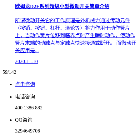
欧姆龙D2F系列超级小型微动开关简单介绍
所谓微动开关它的工作原理是外机械力通过传动元件
（按销、按钮、杠杆、滚轮等）将力作用于动作簧片
上，当动作簧片位移到临界点时产生瞬时动作，使动作
簧片末端的动触点与定触点快速接通或断开。 而微动开
关应用是...
2020-11-10
59/142
点击咨询
电话咨询
400 1386 882
QQ咨询
3294649706