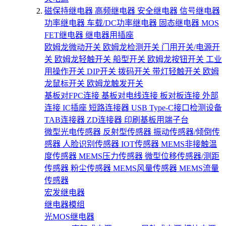
磁保持继电器
高频继电器
安全继电器
信号继电器
功率继电器
车载/DC功率继电器
固态继电器
MOS
FET继电器
继电器用插座
欧姆龙微动开关
欧姆龙检测开关
门用开关/电源开
关
欧姆龙轻触开关
船型开关
欧姆龙按钮开关
工业
用操作开关
DIP开关
拨码开关
带灯轻触开关
欧姆
龙鼠标开关
欧姆龙触发开关
基板对FPC连接
基板对电线连接
板对板连接
外部
连接
IC插座
短路连接器
USB Type-C接口检测设备
TAB连接器
ZD连接器
印刷基板用端子台
微型光电传感器
反射型传感器
振动传感器/倾倒传
感器
人脸识别传感器
IOT传感器
MEMS非接触温
度传感器
MEMS压力传感器
微型位移传感器/测距
传感器
粉尘传感器
MEMS风量传感器
MEMS流量
传感器
宏发继电器
继电器模组
光MOS继电器