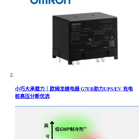
小巧大承载力｜欧姆龙继电器 G7EB助力UPS/EV 充电
桩高压分断优选