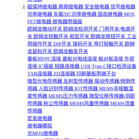
磁保持继电器
高频继电器
安全继电器
信号继电器
功率继电器
车载/DC功率继电器
固态继电器
MOS
FET继电器
继电器用插座
欧姆龙微动开关
欧姆龙检测开关
门用开关/电源开
关
欧姆龙轻触开关
船型开关
欧姆龙按钮开关
工业
用操作开关
DIP开关
拨码开关
带灯轻触开关
欧姆
龙鼠标开关
欧姆龙触发开关
基板对FPC连接
基板对电线连接
板对板连接
外部
连接
IC插座
短路连接器
USB Type-C接口检测设备
TAB连接器
ZD连接器
印刷基板用端子台
微型光电传感器
反射型传感器
振动传感器/倾倒传
感器
人脸识别传感器
IOT传感器
MEMS非接触温
度传感器
MEMS压力传感器
微型位移传感器/测距
传感器
粉尘传感器
MEMS风量传感器
MEMS流量
传感器
宏发继电器
继电器模组
光MOS继电器