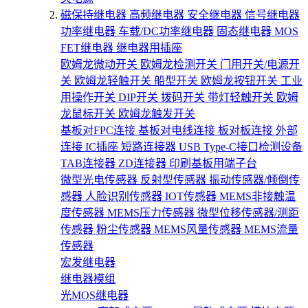
磁保持继电器
高频继电器
安全继电器
信号继电器
功率继电器
车载/DC功率继电器
固态继电器
MOS
FET继电器
继电器用插座
欧姆龙微动开关
欧姆龙检测开关
门用开关/电源开
关
欧姆龙轻触开关
船型开关
欧姆龙按钮开关
工业
用操作开关
DIP开关
拨码开关
带灯轻触开关
欧姆
龙鼠标开关
欧姆龙触发开关
基板对FPC连接
基板对电线连接
板对板连接
外部
连接
IC插座
短路连接器
USB Type-C接口检测设备
TAB连接器
ZD连接器
印刷基板用端子台
微型光电传感器
反射型传感器
振动传感器/倾倒传
感器
人脸识别传感器
IOT传感器
MEMS非接触温
度传感器
MEMS压力传感器
微型位移传感器/测距
传感器
粉尘传感器
MEMS风量传感器
MEMS流量
传感器
宏发继电器
继电器模组
光MOS继电器