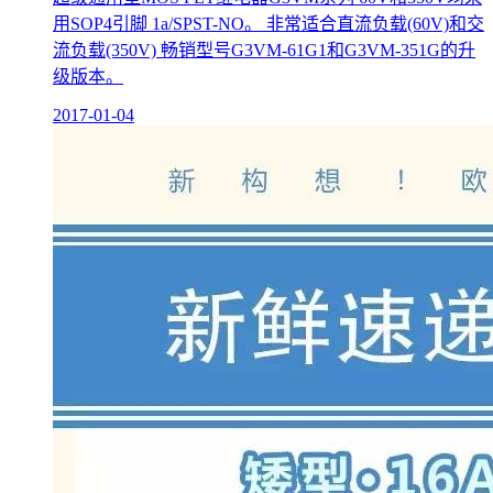
用SOP4引脚 1a/SPST-NO。 非常适合直流负载(60V)和交
流负载(350V) 畅销型号G3VM-61G1和G3VM-351G的升
级版本。
2017-01-04