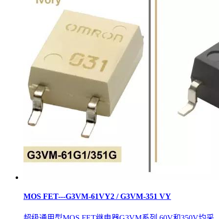
MOS FET---G3VM-61VY2 / G3VM-351 VY
超级通用型MOS FET继电器G3VM系列 60V和350V均采