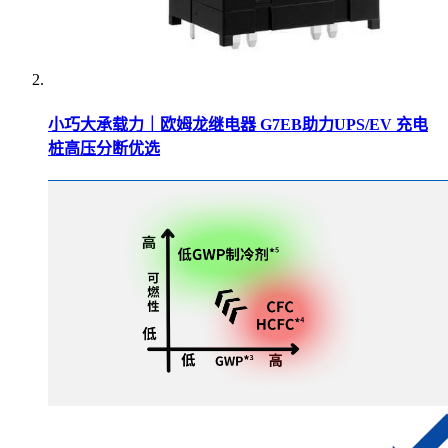
小巧大承载力｜欧姆龙继电器 G7EB助力UPS/EV 充电
桩高压分断优选