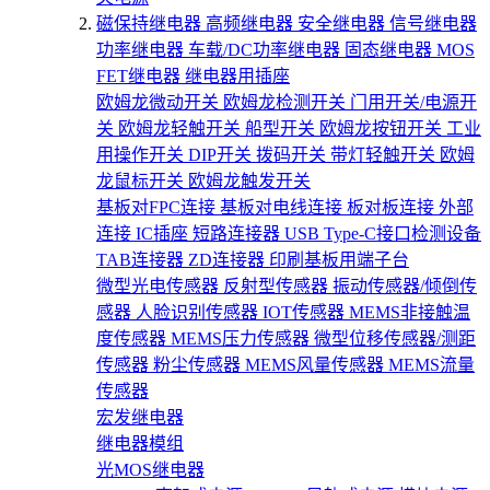
磁保持继电器
高频继电器
安全继电器
信号继电器
功率继电器
车载/DC功率继电器
固态继电器
MOS
FET继电器
继电器用插座
欧姆龙微动开关
欧姆龙检测开关
门用开关/电源开
关
欧姆龙轻触开关
船型开关
欧姆龙按钮开关
工业
用操作开关
DIP开关
拨码开关
带灯轻触开关
欧姆
龙鼠标开关
欧姆龙触发开关
基板对FPC连接
基板对电线连接
板对板连接
外部
连接
IC插座
短路连接器
USB Type-C接口检测设备
TAB连接器
ZD连接器
印刷基板用端子台
微型光电传感器
反射型传感器
振动传感器/倾倒传
感器
人脸识别传感器
IOT传感器
MEMS非接触温
度传感器
MEMS压力传感器
微型位移传感器/测距
传感器
粉尘传感器
MEMS风量传感器
MEMS流量
传感器
宏发继电器
继电器模组
光MOS继电器