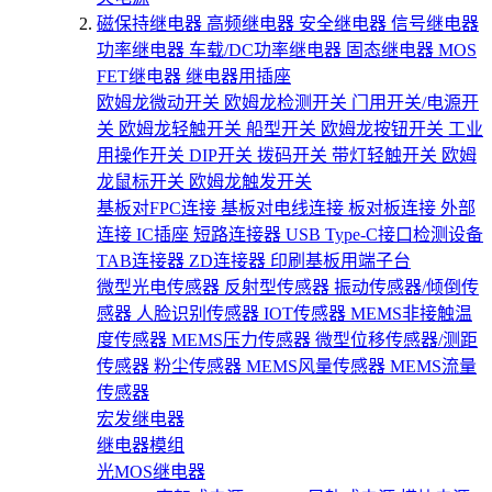
磁保持继电器
高频继电器
安全继电器
信号继电器
功率继电器
车载/DC功率继电器
固态继电器
MOS
FET继电器
继电器用插座
欧姆龙微动开关
欧姆龙检测开关
门用开关/电源开
关
欧姆龙轻触开关
船型开关
欧姆龙按钮开关
工业
用操作开关
DIP开关
拨码开关
带灯轻触开关
欧姆
龙鼠标开关
欧姆龙触发开关
基板对FPC连接
基板对电线连接
板对板连接
外部
连接
IC插座
短路连接器
USB Type-C接口检测设备
TAB连接器
ZD连接器
印刷基板用端子台
微型光电传感器
反射型传感器
振动传感器/倾倒传
感器
人脸识别传感器
IOT传感器
MEMS非接触温
度传感器
MEMS压力传感器
微型位移传感器/测距
传感器
粉尘传感器
MEMS风量传感器
MEMS流量
传感器
宏发继电器
继电器模组
光MOS继电器