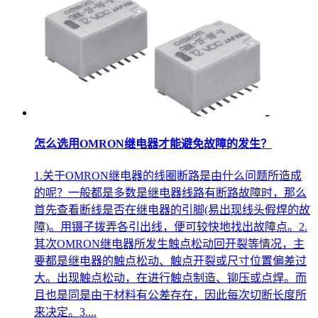
怎么选用OMRON继电器才能避免故障的发生？
1.关于OMRON继电器的线圈断路是由什么问题所造成
的呢？一般都是多数是继电器线路有断路故障时，那么
首先查看断线是否在继电器的引脚(易出现线头假焊的故
障)。用镊子拨弄各引出线，便可较快地找出故障点。2.
其次OMRON继电器所发生触点松动回开裂等情况，主
要都是继电器的触点松动、触点开裂或尺寸位置偏差过
大。出现触点松动，在进行触点制造、铆压或点焊。而
且也是同是由于材料有公差存在，因此每次切断长度所
来决定。3....