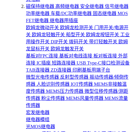
磁保持继电器
高频继电器
安全继电器
信号继电器
功率继电器
车载/DC功率继电器
固态继电器
MOS
FET继电器
继电器用插座
欧姆龙微动开关
欧姆龙检测开关
门用开关/电源开
关
欧姆龙轻触开关
船型开关
欧姆龙按钮开关
工业
用操作开关
DIP开关
拨码开关
带灯轻触开关
欧姆
龙鼠标开关
欧姆龙触发开关
基板对FPC连接
基板对电线连接
板对板连接
外部
连接
IC插座
短路连接器
USB Type-C接口检测设备
TAB连接器
ZD连接器
印刷基板用端子台
微型光电传感器
反射型传感器
振动传感器/倾倒传
感器
人脸识别传感器
IOT传感器
MEMS非接触温
度传感器
MEMS压力传感器
微型位移传感器/测距
传感器
粉尘传感器
MEMS风量传感器
MEMS流量
传感器
宏发继电器
继电器模组
光MOS继电器