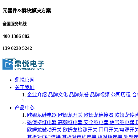
元器件&模块解决方案
全国服务热线
400 1386 882
139 0230 5242
鼎悦官网
关于我们
企业介绍
品牌文化
品牌荣誉
品牌视频
公司历程
合
产品中心
欧姆龙继电器
欧姆龙开关
欧姆龙连接器
欧姆龙传
磁保持继电器
高频继电器
安全继电器
信号继电器
欧姆龙微动开关
欧姆龙检测开关
门用开关/电源开
基板对FPC连接
基板对电线连接
板对板连接
外部