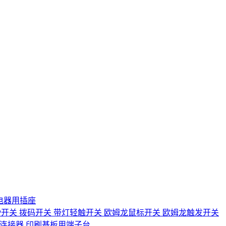
电器用插座
IP开关
拨码开关
带灯轻触开关
欧姆龙鼠标开关
欧姆龙触发开关
D连接器
印刷基板用端子台