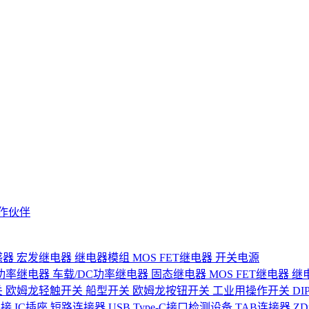
作伙伴
感器
宏发继电器
继电器模组
MOS FET继电器
开关电源
功率继电器
车载/DC功率继电器
固态继电器
MOS FET继电器
继
关
欧姆龙轻触开关
船型开关
欧姆龙按钮开关
工业用操作开关
D
连接
IC插座
短路连接器
USB Type-C接口检测设备
TAB连接器
Z