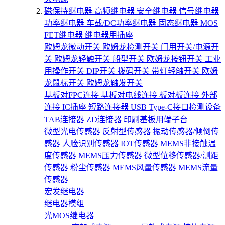
磁保持继电器
高频继电器
安全继电器
信号继电器
功率继电器
车载/DC功率继电器
固态继电器
MOS
FET继电器
继电器用插座
欧姆龙微动开关
欧姆龙检测开关
门用开关/电源开
关
欧姆龙轻触开关
船型开关
欧姆龙按钮开关
工业
用操作开关
DIP开关
拨码开关
带灯轻触开关
欧姆
龙鼠标开关
欧姆龙触发开关
基板对FPC连接
基板对电线连接
板对板连接
外部
连接
IC插座
短路连接器
USB Type-C接口检测设备
TAB连接器
ZD连接器
印刷基板用端子台
微型光电传感器
反射型传感器
振动传感器/倾倒传
感器
人脸识别传感器
IOT传感器
MEMS非接触温
度传感器
MEMS压力传感器
微型位移传感器/测距
传感器
粉尘传感器
MEMS风量传感器
MEMS流量
传感器
宏发继电器
继电器模组
光MOS继电器