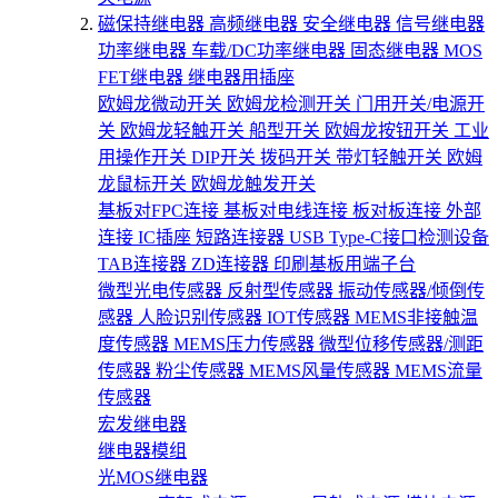
磁保持继电器
高频继电器
安全继电器
信号继电器
功率继电器
车载/DC功率继电器
固态继电器
MOS
FET继电器
继电器用插座
欧姆龙微动开关
欧姆龙检测开关
门用开关/电源开
关
欧姆龙轻触开关
船型开关
欧姆龙按钮开关
工业
用操作开关
DIP开关
拨码开关
带灯轻触开关
欧姆
龙鼠标开关
欧姆龙触发开关
基板对FPC连接
基板对电线连接
板对板连接
外部
连接
IC插座
短路连接器
USB Type-C接口检测设备
TAB连接器
ZD连接器
印刷基板用端子台
微型光电传感器
反射型传感器
振动传感器/倾倒传
感器
人脸识别传感器
IOT传感器
MEMS非接触温
度传感器
MEMS压力传感器
微型位移传感器/测距
传感器
粉尘传感器
MEMS风量传感器
MEMS流量
传感器
宏发继电器
继电器模组
光MOS继电器