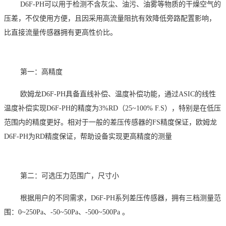
D6F-PH可以用于检测不含灰尘、油污、油雾等物质的干燥空气的
压差，不仅
使用方便
，且因采用高流量阻抗
有效降低旁路配置影响
，
比直接流量传感器拥有
更高性价比
。
第一：
高精度
欧姆龙
D6F-PH具备
直线补偿、温度补偿功能
，通过
ASIC的线性
温度补偿实现D6F-PH的精度为3%RD（25~100% F.S），特别是在低压
范围内的精度更好。相对于一般的差压传感器的FS精度保证，欧姆龙
D6F-PH为RD精度保证，帮助设备实现更高精度的测量
第二：可选压力范围广，尺寸小
根据用户的不同需求，
D6F-PH系列差压传感器，
拥有三档测量范
围：
0~250Pa、-50~50Pa、-500~500Pa
。