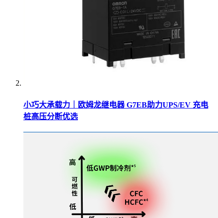
小巧大承载力｜欧姆龙继电器 G7EB助力UPS/EV 充电
桩高压分断优选