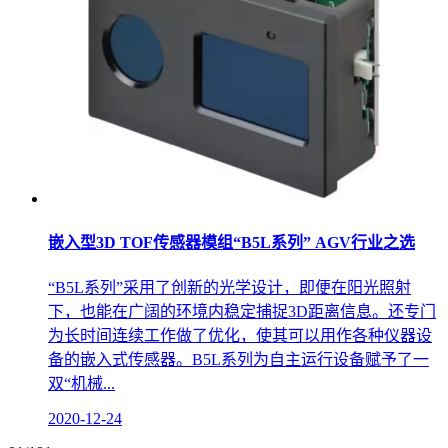
嵌入型3D TOF传感器模组“B5L系列” AGV行业之选
“B5L系列”采用了创新的光学设计，即便在阳光照射
下，也能在广阔的环境内稳定捕捉3D距离信息。还专门
为长时间连续工作做了优化，使其可以用作各种仪器设
备的嵌入式传感器。B5L系列为自主运行设备赋予了一
双“机械...
2020-12-24