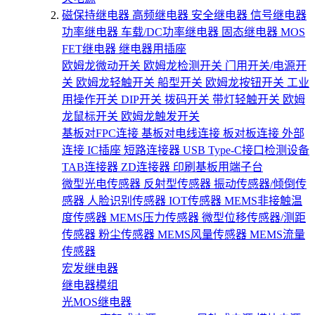
磁保持继电器
高频继电器
安全继电器
信号继电器
功率继电器
车载/DC功率继电器
固态继电器
MOS
FET继电器
继电器用插座
欧姆龙微动开关
欧姆龙检测开关
门用开关/电源开
关
欧姆龙轻触开关
船型开关
欧姆龙按钮开关
工业
用操作开关
DIP开关
拨码开关
带灯轻触开关
欧姆
龙鼠标开关
欧姆龙触发开关
基板对FPC连接
基板对电线连接
板对板连接
外部
连接
IC插座
短路连接器
USB Type-C接口检测设备
TAB连接器
ZD连接器
印刷基板用端子台
微型光电传感器
反射型传感器
振动传感器/倾倒传
感器
人脸识别传感器
IOT传感器
MEMS非接触温
度传感器
MEMS压力传感器
微型位移传感器/测距
传感器
粉尘传感器
MEMS风量传感器
MEMS流量
传感器
宏发继电器
继电器模组
光MOS继电器