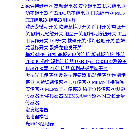
磁保持继电器
高频继电器
安全继电器
信号继电器
功率继电器
车载/DC功率继电器
固态继电器
MOS
FET继电器
继电器用插座
欧姆龙微动开关
欧姆龙检测开关
门用开关/电源开
关
欧姆龙轻触开关
船型开关
欧姆龙按钮开关
工业
用操作开关
DIP开关
拨码开关
带灯轻触开关
欧姆
龙鼠标开关
欧姆龙触发开关
基板对FPC连接
基板对电线连接
板对板连接
外部
连接
IC插座
短路连接器
USB Type-C接口检测设备
TAB连接器
ZD连接器
印刷基板用端子台
微型光电传感器
反射型传感器
振动传感器/倾倒传
感器
人脸识别传感器
IOT传感器
MEMS非接触温
度传感器
MEMS压力传感器
微型位移传感器/测距
传感器
粉尘传感器
MEMS风量传感器
MEMS流量
传感器
宏发继电器
继电器模组
光MOS继电器