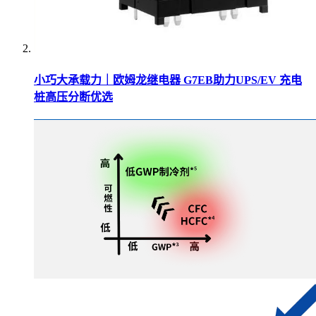
小巧大承载力｜欧姆龙继电器 G7EB助力UPS/EV 充电
桩高压分断优选