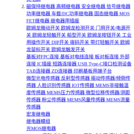
磁保持继电器
高频继电器
安全继电器
信号继电器
功率继电器
车载/DC功率继电器
固态继电器
MOS
FET继电器
继电器用插座
欧姆龙微动开关
欧姆龙检测开关
门用开关/电源开
关
欧姆龙轻触开关
船型开关
欧姆龙按钮开关
工业
用操作开关
DIP开关
拨码开关
带灯轻触开关
欧姆
龙鼠标开关
欧姆龙触发开关
基板对FPC连接
基板对电线连接
板对板连接
外部
连接
IC插座
短路连接器
USB Type-C接口检测设备
TAB连接器
ZD连接器
印刷基板用端子台
微型光电传感器
反射型传感器
振动传感器/倾倒传
感器
人脸识别传感器
IOT传感器
MEMS非接触温
度传感器
MEMS压力传感器
微型位移传感器/测距
传感器
粉尘传感器
MEMS风量传感器
MEMS流量
传感器
宏发继电器
继电器模组
光MOS继电器