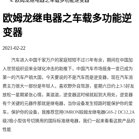
欧姆龙继电器之车载多功能逆变器
欧姆龙继电器之车载多功能逆
变器
2021-02-22
汽车进入中国千家万户的家庭短短不过
15年有余，期间在中国加
入世贸组织迎来全球化冲击的助推下，中国汽车市场摇身一变已成为
第一的汽车产销大国
，
今天要说的不是
汽车
而是
逆变器，现在
汽车消
费主力很大一部份是年轻人，喜欢野外自驾游，星期六日约上
3-5好友
放松一星期紧张心情，美滋滋
，
逆变器这时候就起到大用处，逆变器
有个关键的元器件那就是继电器，当你设备发生短路时能保护你的爱
车，保护你的设备，我推荐您用
OMRON
殴姆龙继电器
G6S-2 DC12,2A
级
2
极小型信号切换用的国际标准继电器，我们一起来看看这款产品的
性能