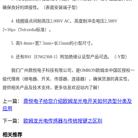
确保良好的焊接性。（表面安装端子型）
4.
线圈接点间耐高压
2,000V AC
、高度耐冲击电压
2,500V
2×10μs
（
Telcordia
标准）。
5.
高
9.4mm×
宽
7.5mm×
长
15mm
的小型尺寸。
6.
还有
BSI
（
EN62368-1
）附加绝缘认证型产品可选。（
-Y
型）
我们广州鼎悦电子科技有限公司，是
OMRON
欧姆龙中国区授权一
级代理商（继电器、开关、传感器、连接器），确保货源的真实性，
提供相关产品及技术支持，
更多信息
欢迎站内了解！
上一篇：
鼎悦电子给您介绍欧姆龙光电开关如何选型分类及
应用
下一篇：
欧姆龙光电传感器与传统按键之区别
相关推荐