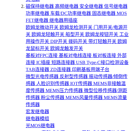
磁保持继电器
高频继电器
安全继电器
信号继电器
功率继电器
车载/DC功率继电器
固态继电器
MOS
FET继电器
继电器用插座
欧姆龙微动开关
欧姆龙检测开关
门用开关/电源开
关
欧姆龙轻触开关
船型开关
欧姆龙按钮开关
工业
用操作开关
DIP开关
拨码开关
带灯轻触开关
欧姆
龙鼠标开关
欧姆龙触发开关
基板对FPC连接
基板对电线连接
板对板连接
外部
连接
IC插座
短路连接器
USB Type-C接口检测设备
TAB连接器
ZD连接器
印刷基板用端子台
微型光电传感器
反射型传感器
振动传感器/倾倒传
感器
人脸识别传感器
IOT传感器
MEMS非接触温
度传感器
MEMS压力传感器
微型位移传感器/测距
传感器
粉尘传感器
MEMS风量传感器
MEMS流量
传感器
宏发继电器
继电器模组
光MOS继电器