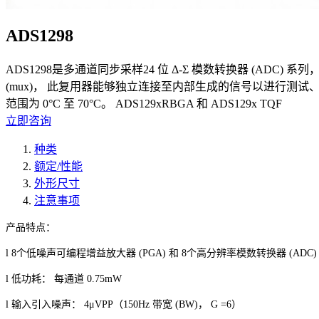
ADS1298
ADS1298是多通道同步采样24 位 Δ-Σ 模数转换器 (ADC)
(mux)， 此复用器能够独立连接至内部生成的信号以进行测试、 温度、
范围为 0°C 至 70°C。 ADS129xRBGA 和 ADS129x TQF
立即咨询
种类
额定/性能
外形尺寸
注意事项
产品特点：
l 8
个低噪声可编程增益放大器
(PGA)
和
8
个高分辨率模数转换器
(ADC)
l
低功耗：
每通道
0.75mW
l
输入引入噪声：
4μVPP（150Hz
带宽
(BW)
，
G =6）