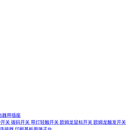
电器用插座
IP开关
拨码开关
带灯轻触开关
欧姆龙鼠标开关
欧姆龙触发开关
D连接器
印刷基板用端子台