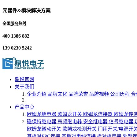
元器件&模块解决方案
全国服务热线
400 1386 882
139 0230 5242
鼎悦官网
关于我们
企业介绍
品牌文化
品牌荣誉
品牌视频
公司历程
合
产品中心
欧姆龙继电器
欧姆龙开关
欧姆龙连接器
欧姆龙传
磁保持继电器
高频继电器
安全继电器
信号继电器
欧姆龙微动开关
欧姆龙检测开关
门用开关/电源开
基板对FPC连接
基板对电线连接
板对板连接
外部