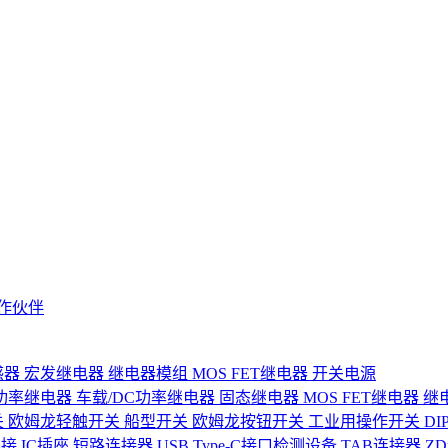
作伙伴
感器
宏发继电器
继电器模组
MOS FET继电器
开关电源
功率继电器
车载/DC功率继电器
固态继电器
MOS FET继电器
继
关
欧姆龙轻触开关
船型开关
欧姆龙按钮开关
工业用操作开关
D
连接
IC插座
短路连接器
USB Type-C接口检测设备
TAB连接器
Z