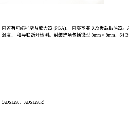
 系列， 内置有可编程增益放大器 (PGA)、 内部基准以及板载振荡器。
 和导联断开检测。封装选项包括微型 8mm × 8mm、64 BGA 与
（ADS1298
，
ADS1298R）