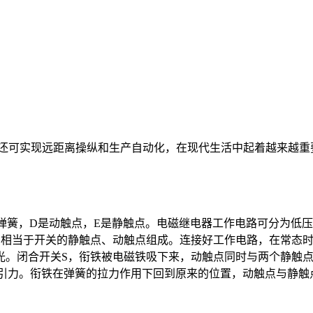
还可实现远距离操纵和生产自动化，在现代生活中起着越来越重
弹簧，D是动触点，E是静触点。电磁继电器工作电路可分为低压
2和相当于开关的静触点、动触点组成。连接好工作电路，在常态
光。闭合开关S，衔铁被电磁铁吸下来，动触点同时与两个静触
吸引力。衔铁在弹簧的拉力作用下回到原来的位置，动触点与静触