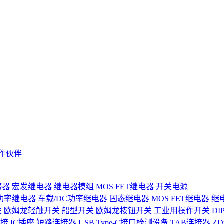
作伙伴
感器
宏发继电器
继电器模组
MOS FET继电器
开关电源
功率继电器
车载/DC功率继电器
固态继电器
MOS FET继电器
继
关
欧姆龙轻触开关
船型开关
欧姆龙按钮开关
工业用操作开关
D
连接
IC插座
短路连接器
USB Type-C接口检测设备
TAB连接器
Z