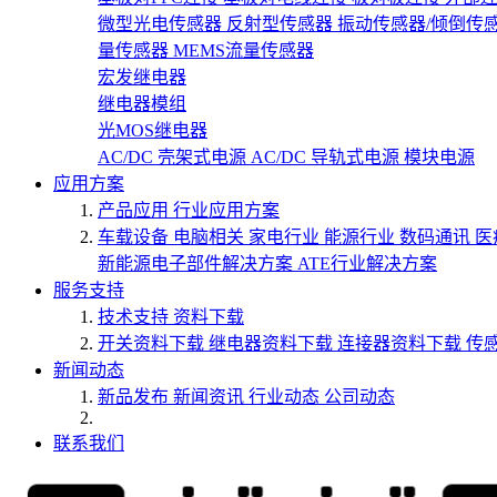
微型光电传感器
反射型传感器
振动传感器/倾倒传
量传感器
MEMS流量传感器
宏发继电器
继电器模组
光MOS继电器
AC/DC 壳架式电源
AC/DC 导轨式电源
模块电源
应用方案
产品应用
行业应用方案
车载设备
电脑相关
家电行业
能源行业
数码通讯
医
新能源电子部件解决方案
ATE行业解决方案
服务支持
技术支持
资料下载
开关资料下载
继电器资料下载
连接器资料下载
传
新闻动态
新品发布
新闻资讯
行业动态
公司动态
联系我们