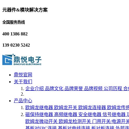
元器件&模块解决方案
全国服务热线
400 1386 882
139 0230 5242
鼎悦官网
关于我们
企业介绍
品牌文化
品牌荣誉
品牌视频
公司历程
合
产品中心
欧姆龙继电器
欧姆龙开关
欧姆龙连接器
欧姆龙传
磁保持继电器
高频继电器
安全继电器
信号继电器
欧姆龙微动开关
欧姆龙检测开关
门用开关/电源开
基板对FPC连接
基板对电线连接
板对板连接
外部