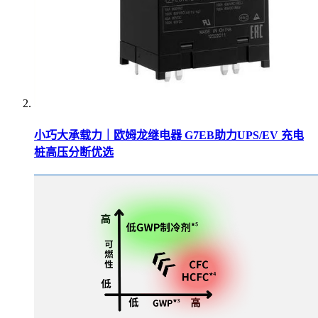
小巧大承载力｜欧姆龙继电器 G7EB助力UPS/EV 充电
桩高压分断优选