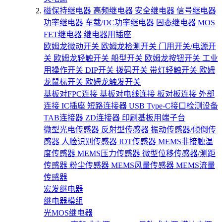
磁保持继电器
高频继电器
安全继电器
信号继电器
功率继电器
车载/DC功率继电器
固态继电器
MOS
FET继电器
继电器用插座
欧姆龙微动开关
欧姆龙检测开关
门用开关/电源开
关
欧姆龙轻触开关
船型开关
欧姆龙按钮开关
工业
用操作开关
DIP开关
拨码开关
带灯轻触开关
欧姆
龙鼠标开关
欧姆龙触发开关
基板对FPC连接
基板对电线连接
板对板连接
外部
连接
IC插座
短路连接器
USB Type-C接口检测设备
TAB连接器
ZD连接器
印刷基板用端子台
微型光电传感器
反射型传感器
振动传感器/倾倒传
感器
人脸识别传感器
IOT传感器
MEMS非接触温
度传感器
MEMS压力传感器
微型位移传感器/测距
传感器
粉尘传感器
MEMS风量传感器
MEMS流量
传感器
宏发继电器
继电器模组
光MOS继电器