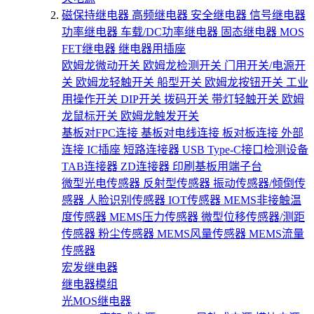
磁保持继电器
高频继电器
安全继电器
信号继电器
功率继电器
车载/DC功率继电器
固态继电器
MOS
FET继电器
继电器用插座
欧姆龙微动开关
欧姆龙检测开关
门用开关/电源开
关
欧姆龙轻触开关
船型开关
欧姆龙按钮开关
工业
用操作开关
DIP开关
拨码开关
带灯轻触开关
欧姆
龙鼠标开关
欧姆龙触发开关
基板对FPC连接
基板对电线连接
板对板连接
外部
连接
IC插座
短路连接器
USB Type-C接口检测设备
TAB连接器
ZD连接器
印刷基板用端子台
微型光电传感器
反射型传感器
振动传感器/倾倒传
感器
人脸识别传感器
IOT传感器
MEMS非接触温
度传感器
MEMS压力传感器
微型位移传感器/测距
传感器
粉尘传感器
MEMS风量传感器
MEMS流量
传感器
宏发继电器
继电器模组
光MOS继电器