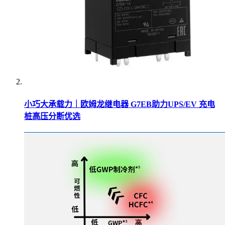
小巧大承载力｜欧姆龙继电器 G7EB助力UPS/EV 充电
桩高压分断优选