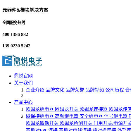
元器件&模块解决方案
全国服务热线
400 1386 882
139 0230 5242
鼎悦官网
关于我们
企业介绍
品牌文化
品牌荣誉
品牌视频
公司历程
合
产品中心
欧姆龙继电器
欧姆龙开关
欧姆龙连接器
欧姆龙传
磁保持继电器
高频继电器
安全继电器
信号继电器
欧姆龙微动开关
欧姆龙检测开关
门用开关/电源开
基板对FPC连接
基板对电线连接
板对板连接
外部