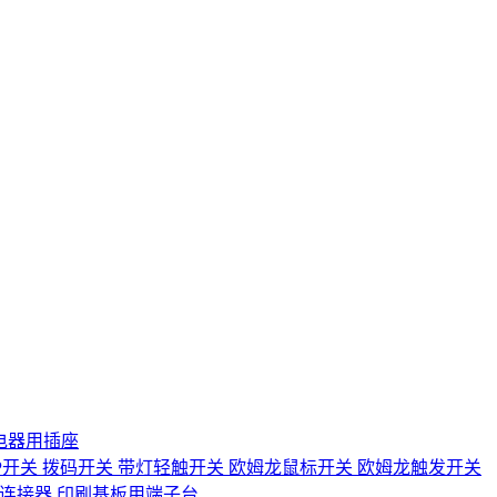
电器用插座
IP开关
拨码开关
带灯轻触开关
欧姆龙鼠标开关
欧姆龙触发开关
D连接器
印刷基板用端子台