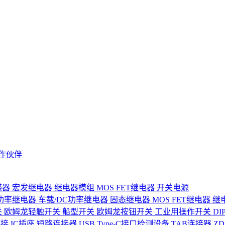
作伙伴
感器
宏发继电器
继电器模组
MOS FET继电器
开关电源
功率继电器
车载/DC功率继电器
固态继电器
MOS FET继电器
继
关
欧姆龙轻触开关
船型开关
欧姆龙按钮开关
工业用操作开关
D
连接
IC插座
短路连接器
USB Type-C接口检测设备
TAB连接器
Z