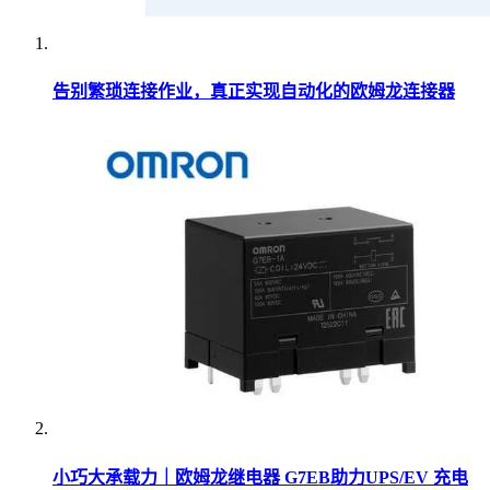
告别繁琐连接作业，真正实现自动化的欧姆龙连接器
小巧大承载力｜欧姆龙继电器 G7EB助力UPS/EV 充电