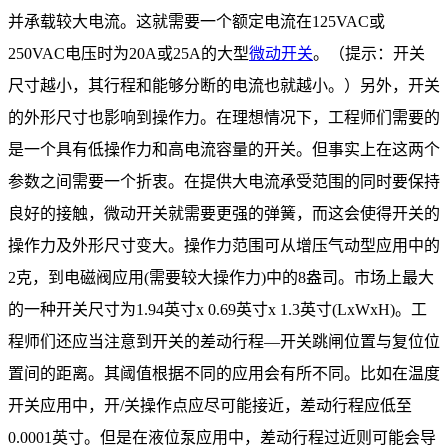
并承载较大电流。这就需要一个额定电流在
125VAC
或
250VAC
电压时为
20A
或
25A
的大型
微动开关
。（提示：开关
尺寸越小，其行程和能够分断的电流也就越小。）另外，开关
的外形尺寸也影响到操作力。在理想情况下，工程师们需要的
是一个具有低操作力和高电流容量的开关。但事实上在这两个
参数之间需要一个折衷。在提供大电流承受范围的同时要保持
良好的接触，微动开关就需要更强的弹簧，而这会使得开关的
操作力及外形尺寸变大。操作力范围可从增压气动型应用中的
2
克，到电磁阀应用
(
需要较大操作力
)
中的
8
盎司。市场上最大
的一种开关尺寸为
1.94
英寸
x 0.69
英寸
x 1.3
英寸
(LxWxH)
。工
程师们还应当注意到开关的差动行程—开关跳闸位置与复位位
置间的距离。其阈值根据不同的应用会有所不同。比如在温度
开关应用中，开
/
关操作点应尽可能接近，差动行程应低至
0.0001
英寸。但是在液位泵应用中，差动行程过近则可能会导