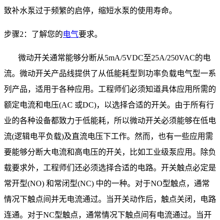
致补水泵过于频繁的启停，缩短水泵的使用寿命。
步骤
2
：了解您的
电气
要求。
微动开关通常能够分断从
5mA/5VDC
至
25A/250VAC
的电
流。微动开关产品线提供了从低能耗型到功率负载电气型一系
列产品，适用于各种应用。工程师们必须知道具体应用所需的
额定电流和电压
(AC
或
DC)
，以选择合适的开关。由于所有行
业的各种设备都致力于低能耗，所以微动开关必须能够在低电
流
(
逻辑电平负载
)
及直流电压下工作。然而，也有一些应用需
要能够分断大电流和高电压的开关，比如工业级泵应用。除负
载要求外，工程师们还必须选择合适的电路。开关触点必定是
常开型
(NO)
和常闭型
(NC)
中的一种。对于
NO
型触点，通常
情况下触点间并无电流通过。当开关动作后，触点关闭，电路
连通。对于
NC
型触点，通常情况下触点间有电流通过。当开