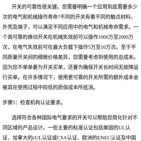
开关的可靠性很关键。您需要明确一个应用到底需要多少
次的电气和机械操作寿命
?
不同的开关有着不同的触点材料、
外壳及端子，可以满足不同应用中的电气和机械寿命需求。一
个高可靠的微动开关在机械失效前可以操作
1000
万至
2000
万
次，在电气失效前可在最大负载下操作
5
万至
10
万次。至于不
同质量开关间的细微价格差异，您需要考虑到使用的总成本。
因为您不单单要为开关买单，还要为确保开关长时间无故障运
行买单。在许多情况下，使用更可靠的开关所需的额外成本会
被其在使用过程中较低的质保成本所抵消。
步骤
5
：检查机构认证要求。
选择符合各种国际电气要求的开关可以帮助您简化针对不
同区域的产品设计。一些主要的标准认证包括美国的
UL
认
证、加拿大的
cUL
认证或
CSA
认证、欧洲的
ENEC
认证及中国