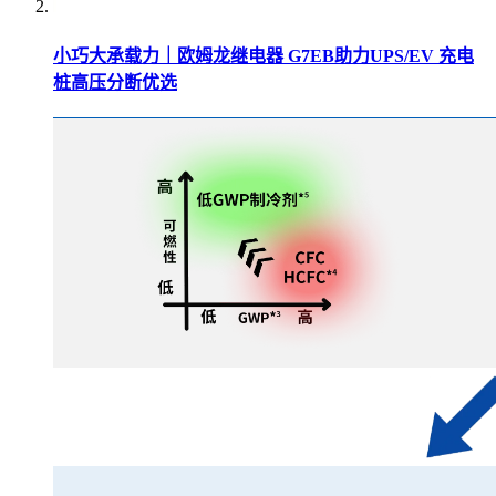
小巧大承载力｜欧姆龙继电器 G7EB助力UPS/EV 充电
桩高压分断优选