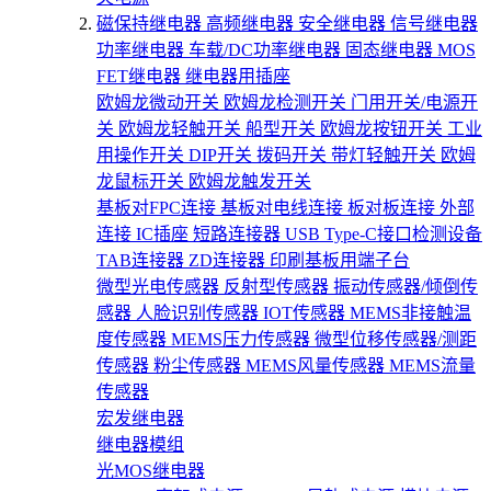
磁保持继电器
高频继电器
安全继电器
信号继电器
功率继电器
车载/DC功率继电器
固态继电器
MOS
FET继电器
继电器用插座
欧姆龙微动开关
欧姆龙检测开关
门用开关/电源开
关
欧姆龙轻触开关
船型开关
欧姆龙按钮开关
工业
用操作开关
DIP开关
拨码开关
带灯轻触开关
欧姆
龙鼠标开关
欧姆龙触发开关
基板对FPC连接
基板对电线连接
板对板连接
外部
连接
IC插座
短路连接器
USB Type-C接口检测设备
TAB连接器
ZD连接器
印刷基板用端子台
微型光电传感器
反射型传感器
振动传感器/倾倒传
感器
人脸识别传感器
IOT传感器
MEMS非接触温
度传感器
MEMS压力传感器
微型位移传感器/测距
传感器
粉尘传感器
MEMS风量传感器
MEMS流量
传感器
宏发继电器
继电器模组
光MOS继电器