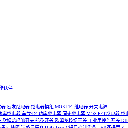
作伙伴
感器
宏发继电器
继电器模组
MOS FET继电器
开关电源
功率继电器
车载/DC功率继电器
固态继电器
MOS FET继电器
继
关
欧姆龙轻触开关
船型开关
欧姆龙按钮开关
工业用操作开关
D
连接
IC插座
短路连接器
USB Type-C接口检测设备
TAB连接器
Z