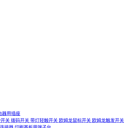
电器用插座
IP开关
拨码开关
带灯轻触开关
欧姆龙鼠标开关
欧姆龙触发开关
D连接器
印刷基板用端子台