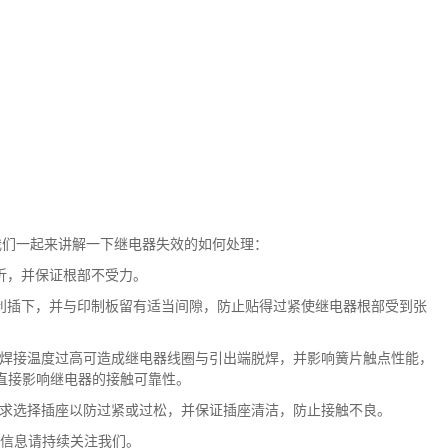
我们一起来讲解一下继电器失效的如何处理：
折，并保证根部不受力。
利插下，并与印制板留有适当间隙，防止贴得过紧使继电器根部受到张
焊接温度过高可造成继电器线圈与引出端脱焊，并影响簧片触点性能，
直接影响继电器的接触可靠性。
求选择插座以防过紧或过松，并保证插座清洁，防止接触不良。
信息请持续关注我们。