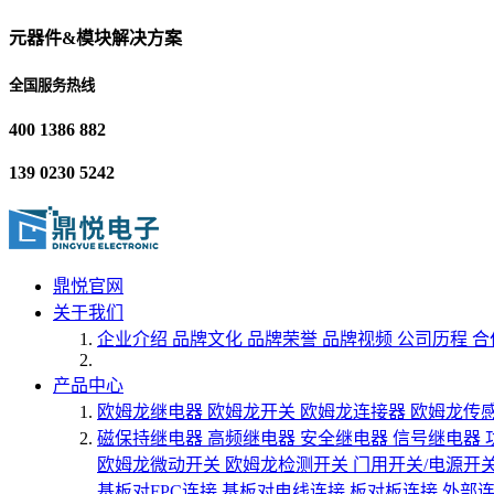
元器件&模块解决方案
全国服务热线
400 1386 882
139 0230 5242
鼎悦官网
关于我们
企业介绍
品牌文化
品牌荣誉
品牌视频
公司历程
合
产品中心
欧姆龙继电器
欧姆龙开关
欧姆龙连接器
欧姆龙传
磁保持继电器
高频继电器
安全继电器
信号继电器
欧姆龙微动开关
欧姆龙检测开关
门用开关/电源开
基板对FPC连接
基板对电线连接
板对板连接
外部