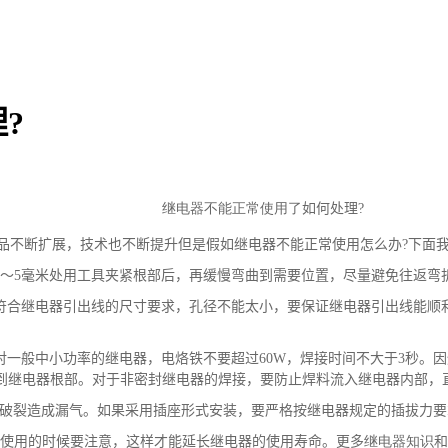
?
继电器
不能正常使用了
如何处理
?
品不断扩展，技术也不断提升但是假如继电器不能正常使用怎么办
?
下面
～
5
毫米处用工具夹紧根部后，再缓慢弯曲到需要位置，尽量避免往返弯
符合继电器引出线的尺寸要求，孔径不能太小，要保证继电器引出线能顺
对一般中小功率的继电器，电烙铁不要超过
60W
，焊接时间不大于
3
秒。因
到继电器根部。对于非密封继电器的焊接，要防止焊料流入继电器内部，
破裂造成漏气。如果采用插座形式安装，要严格按继电器规定的插拔力要
使用的时候要注意，这样才能延长继电器的使用寿命。更多
继电器知识
和