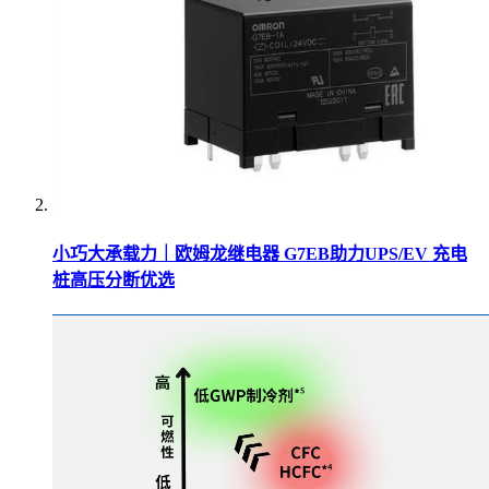
小巧大承载力｜欧姆龙继电器 G7EB助力UPS/EV 充电
桩高压分断优选