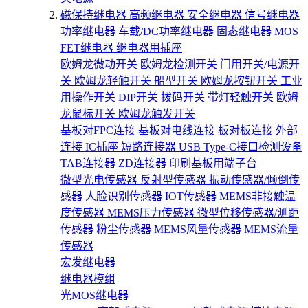
磁保持继电器
高频继电器
安全继电器
信号继电器
功率继电器
车载/DC功率继电器
固态继电器
MOS
FET继电器
继电器用插座
欧姆龙微动开关
欧姆龙检测开关
门用开关/电源开
关
欧姆龙轻触开关
船型开关
欧姆龙按钮开关
工业
用操作开关
DIP开关
拨码开关
带灯轻触开关
欧姆
龙鼠标开关
欧姆龙触发开关
基板对FPC连接
基板对电线连接
板对板连接
外部
连接
IC插座
短路连接器
USB Type-C接口检测设备
TAB连接器
ZD连接器
印刷基板用端子台
微型光电传感器
反射型传感器
振动传感器/倾倒传
感器
人脸识别传感器
IOT传感器
MEMS非接触温
度传感器
MEMS压力传感器
微型位移传感器/测距
传感器
粉尘传感器
MEMS风量传感器
MEMS流量
传感器
宏发继电器
继电器模组
光MOS继电器