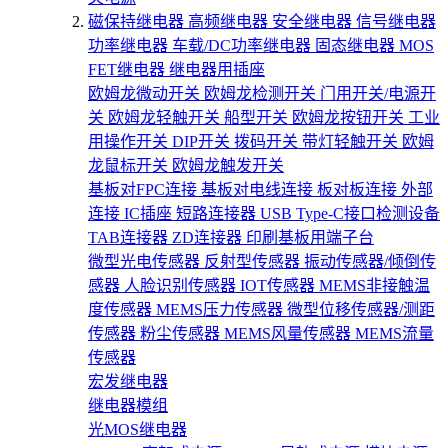
磁保持继电器
高频继电器
安全继电器
信号继电器
功率继电器
车载/DC功率继电器
固态继电器
MOS
FET继电器
继电器用插座
欧姆龙微动开关
欧姆龙检测开关
门用开关/电源开
关
欧姆龙轻触开关
船型开关
欧姆龙按钮开关
工业
用操作开关
DIP开关
拨码开关
带灯轻触开关
欧姆
龙鼠标开关
欧姆龙触发开关
基板对FPC连接
基板对电线连接
板对板连接
外部
连接
IC插座
短路连接器
USB Type-C接口检测设备
TAB连接器
ZD连接器
印刷基板用端子台
微型光电传感器
反射型传感器
振动传感器/倾倒传
感器
人脸识别传感器
IOT传感器
MEMS非接触温
度传感器
MEMS压力传感器
微型位移传感器/测距
传感器
粉尘传感器
MEMS风量传感器
MEMS流量
传感器
宏发继电器
继电器模组
光MOS继电器