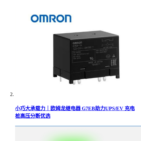
小巧大承载力｜欧姆龙继电器 G7EB助力UPS/EV 充电
桩高压分断优选