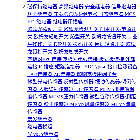
磁保持继电器
高频继电器
安全继电器
信号继电器
功率继电器
车载/DC功率继电器
固态继电器
MOS
FET继电器
继电器用插座
欧姆龙微动开关
欧姆龙检测开关
门用开关/电源开
关
欧姆龙轻触开关
船型开关
欧姆龙按钮开关
工业
用操作开关
DIP开关
拨码开关
带灯轻触开关
欧姆
龙鼠标开关
欧姆龙触发开关
基板对FPC连接
基板对电线连接
板对板连接
外部
连接
IC插座
短路连接器
USB Type-C接口检测设备
TAB连接器
ZD连接器
印刷基板用端子台
微型光电传感器
反射型传感器
振动传感器/倾倒传
感器
人脸识别传感器
IOT传感器
MEMS非接触温
度传感器
MEMS压力传感器
微型位移传感器/测距
传感器
粉尘传感器
MEMS风量传感器
MEMS流量
传感器
宏发继电器
继电器模组
光MOS继电器