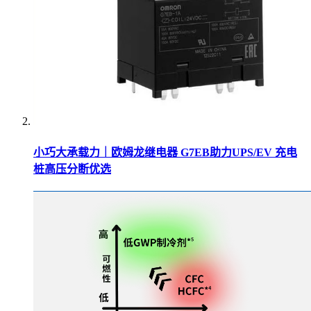
小巧大承载力｜欧姆龙继电器 G7EB助力UPS/EV 充电
桩高压分断优选