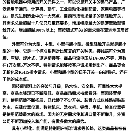
的智能电器中常用的开关元件之一，可以说是开关中的黑马产品，广
泛运用于通讯、计算机、轿车、工业自动化控制配备、家用电器等行
业。是先进制造业中的一大亮点。目前市场需求量多的是轻触开关，
其需求总量超越十几亿只乃至还要多；增加幅度最大的是薄型微型轻
触开关，增加超越100%以上；而按钮式开关(的需求量在亚洲地区居首
位。
外型可分为大型、中型、小型与超小型。微型轻触开关就是超小
型的一种。它是一个标准系列对比繁复的开关种类。接线端可分为直
脚、弯脚、焊片式、迅速衔接等。商品电流电压从1A-30A不等，寿数
在1万次至5万次不等。特别请求能够按客户请求规划出产。商品契合
无铅化及RoHS指令请求。小型和超小型的钮子开关一向被看好。还在
于他的成本低。
因技能资料上的突破与升级，防水性、安全性、可靠性大大提
高，商品本钱现已不断降低，商品商场需求持续看好。而因装置便
利，使用范畴不断拓展，已代替了不少开关。装置方式以线路板贴装
为主，车载仪器仪表、数控机床、洗衣机、键盘、手机、检查仪器等
是使用范畴最大的商场。国内的无穷需求使其进口量不断攀升，外资
公司不断添加投入和产能，有做多做大的趋势。
具有小型化、能满足特别用户标准请求等长处，这类商品有被有