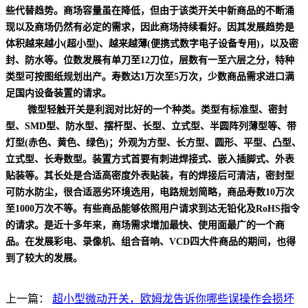
些代替趋势。商场容量虽在降低，但由于该类开关中新商品的不断涌
现以及商场仍然有必定的需求，因此商场持续看好。因其发展趋势是
体积越来越小(超小型)、越来越薄(便携式数字电子设备专用)，以及密
封、防水等。位数发展有单刀至12刀位，层数有一至六层之分，特种
类型可按图纸规划出产。寿数达1万次至5万次，少数商品需求进口满
足国内设备装置的请求。
微型轻触开关是利润对比好的一个种类。类型有标准型、密封
型、SMD型、防水型、摆杆型、长型、立式型、半圆阵列薄型等、带
灯型(赤色、黄色、绿色)；外观为方型、长方型、圆形、平型、凸型、
立式型、长寿数型。装置方式首要有刺进焊接式、嵌入插脚式、外表
贴装等。其长处是合适高密度外表贴装，有的焊接后可清洁，密封型
可防水防尘，很合适恶劣环境选用，电路规划简略，商品寿数10万次
至1000万次不等。有些商品能够依照用户请求到达无铅化及RoHS指令
的请求。是近十多年来，商场需求增加最快、使用面最广的一个商
品。在发展彩电、录像机、组合音响、VCD四大件商品的期间，也得
到了较大的发展。
上一篇：
超小型微动开关，欧姆龙告诉你哪些误操作会损坏