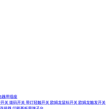
电器用插座
IP开关
拨码开关
带灯轻触开关
欧姆龙鼠标开关
欧姆龙触发开关
D连接器
印刷基板用端子台