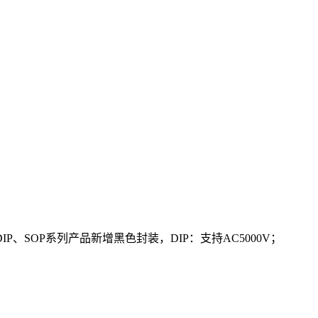
DIP
、
SOP
系列产品新增黑色封装，
DIP
：支持
AC5000V
；