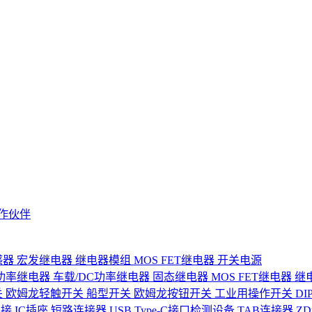
作伙伴
感器
宏发继电器
继电器模组
MOS FET继电器
开关电源
功率继电器
车载/DC功率继电器
固态继电器
MOS FET继电器
继
关
欧姆龙轻触开关
船型开关
欧姆龙按钮开关
工业用操作开关
D
连接
IC插座
短路连接器
USB Type-C接口检测设备
TAB连接器
Z