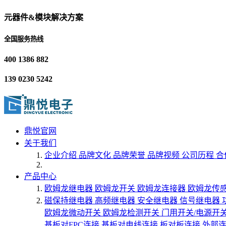
元器件&模块解决方案
全国服务热线
400 1386 882
139 0230 5242
鼎悦官网
关于我们
企业介绍
品牌文化
品牌荣誉
品牌视频
公司历程
合
产品中心
欧姆龙继电器
欧姆龙开关
欧姆龙连接器
欧姆龙传
磁保持继电器
高频继电器
安全继电器
信号继电器
欧姆龙微动开关
欧姆龙检测开关
门用开关/电源开
基板对FPC连接
基板对电线连接
板对板连接
外部