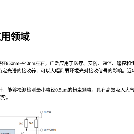
应用领域
般在
左右，广泛应用于医疗、安防、通信、遥控和
850nm~940nm
特定光谱的接收器，可以大幅削弱环境光对接收信号的影响。近
计
，能够
检测
检测最小粒径
0.5μm
的
粉尘颗粒
，
具有
高效吸入大
优势。