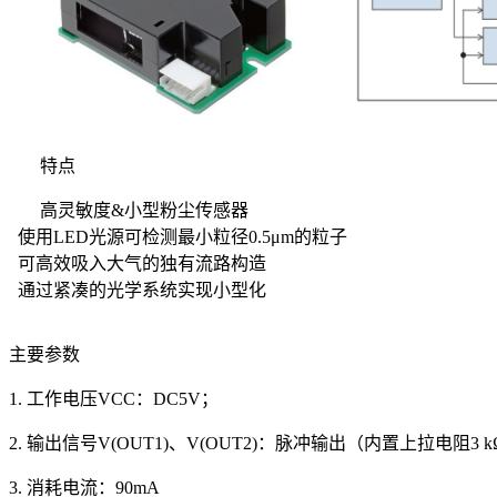
特点
高灵敏度&小型粉尘传感器
使用LED光源可检测最小粒径0.5μm的粒子
可高效吸入大气的独有流路构造
通过紧凑的光学系统实现小型化
主要参数
1.
工作电压
VCC
：
DC5V
；
2.
输出信号
V(OUT1)
、
V(OUT2)
：
脉冲输出（内置上拉电阻
3 k
3.
消耗电流：
90mA