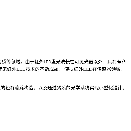
传感等领域。由于红外
发光波长在可见光谱以外，具有寿命
LED
年来红外
LED
技术的不断成熟，
使得红外
LED
在传感器领域，
气的独有流路构造，
以及
通过紧凑的光学系统实现小型化
设计，