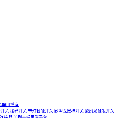
电器用插座
IP开关
拨码开关
带灯轻触开关
欧姆龙鼠标开关
欧姆龙触发开关
D连接器
印刷基板用端子台