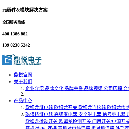
元器件&模块解决方案
全国服务热线
400 1386 882
139 0230 5242
鼎悦官网
关于我们
企业介绍
品牌文化
品牌荣誉
品牌视频
公司历程
合
产品中心
欧姆龙继电器
欧姆龙开关
欧姆龙连接器
欧姆龙传
磁保持继电器
高频继电器
安全继电器
信号继电器
欧姆龙微动开关
欧姆龙检测开关
门用开关/电源开
基板对FPC连接
基板对电线连接
板对板连接
外部