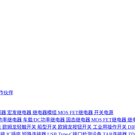
作伙伴
感器
宏发继电器
继电器模组
MOS FET继电器
开关电源
功率继电器
车载/DC功率继电器
固态继电器
MOS FET继电器
继
关
欧姆龙轻触开关
船型开关
欧姆龙按钮开关
工业用操作开关
D
连接
IC插座
短路连接器
USB Type-C接口检测设备
TAB连接器
Z