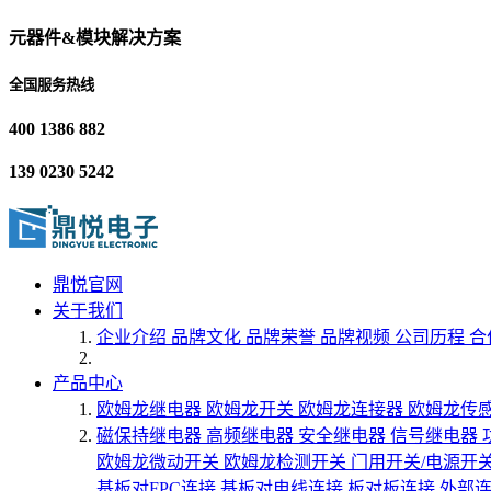
元器件&模块解决方案
全国服务热线
400 1386 882
139 0230 5242
鼎悦官网
关于我们
企业介绍
品牌文化
品牌荣誉
品牌视频
公司历程
合
产品中心
欧姆龙继电器
欧姆龙开关
欧姆龙连接器
欧姆龙传
磁保持继电器
高频继电器
安全继电器
信号继电器
欧姆龙微动开关
欧姆龙检测开关
门用开关/电源开
基板对FPC连接
基板对电线连接
板对板连接
外部