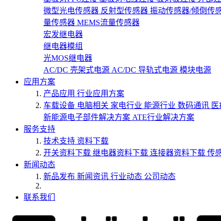
微型光电传感器
反射型传感器
振动传感器/倾倒传
量传感器
MEMS流量传感器
宏发继电器
继电器模组
光MOS继电器
AC/DC 壳架式电源
AC/DC 导轨式电源
模块电源
应用方案
产品应用
行业应用方案
车载设备
电脑相关
家电行业
能源行业
数码通讯
医
新能源电子部件解决方案
ATE行业解决方案
服务支持
技术支持
资料下载
开关资料下载
继电器资料下载
连接器资料下载
传
新闻动态
新品发布
新闻资讯
行业动态
公司动态
联系我们