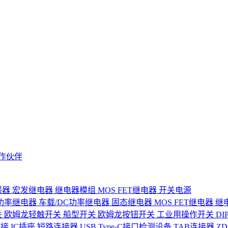
作伙伴
感器
宏发继电器
继电器模组
MOS FET继电器
开关电源
功率继电器
车载/DC功率继电器
固态继电器
MOS FET继电器
继
关
欧姆龙轻触开关
船型开关
欧姆龙按钮开关
工业用操作开关
D
连接
IC插座
短路连接器
USB Type-C接口检测设备
TAB连接器
Z