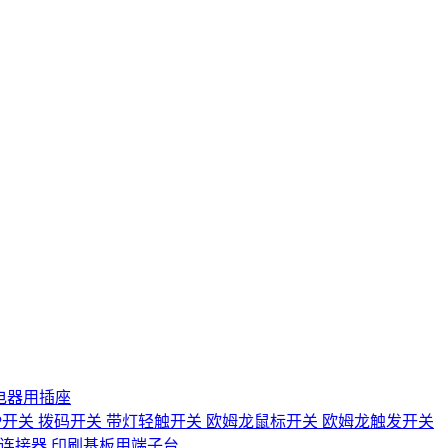
电器用插座
IP开关
拨码开关
带灯轻触开关
欧姆龙鼠标开关
欧姆龙触发开关
D连接器
印刷基板用端子台