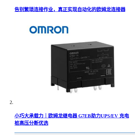
告别繁琐连接作业，真正实现自动化的欧姆龙连接器
小巧大承载力｜欧姆龙继电器 G7EB助力UPS/EV 充电
桩高压分断优选