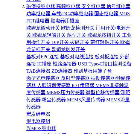
磁保持继电器
高频继电器
安全继电器
信号继电器
功率继电器
车载/DC功率继电器
固态继电器
MOS
FET继电器
继电器用插座
欧姆龙微动开关
欧姆龙检测开关
门用开关/电源开
关
欧姆龙轻触开关
船型开关
欧姆龙按钮开关
工业
用操作开关
DIP开关
拨码开关
带灯轻触开关
欧姆
龙鼠标开关
欧姆龙触发开关
基板对FPC连接
基板对电线连接
板对板连接
外部
连接
IC插座
短路连接器
USB Type-C接口检测设备
TAB连接器
ZD连接器
印刷基板用端子台
微型光电传感器
反射型传感器
振动传感器/倾倒传
感器
人脸识别传感器
IOT传感器
MEMS非接触温
度传感器
MEMS压力传感器
微型位移传感器/测距
传感器
粉尘传感器
MEMS风量传感器
MEMS流量
传感器
宏发继电器
继电器模组
光MOS继电器