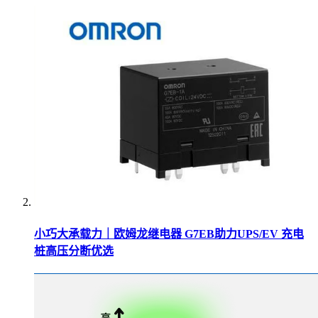
小巧大承载力｜欧姆龙继电器 G7EB助力UPS/EV 充电
桩高压分断优选