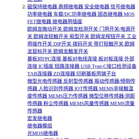
磁保持继电器
高频继电器
安全继电器
信号继电器
功率继电器
车载/DC功率继电器
固态继电器
MOS
FET继电器
继电器用插座
欧姆龙微动开关
欧姆龙检测开关
门用开关/电源开
关
欧姆龙轻触开关
船型开关
欧姆龙按钮开关
工业
用操作开关
DIP开关
拨码开关
带灯轻触开关
欧姆
龙鼠标开关
欧姆龙触发开关
基板对FPC连接
基板对电线连接
板对板连接
外部
连接
IC插座
短路连接器
USB Type-C接口检测设备
TAB连接器
ZD连接器
印刷基板用端子台
微型光电传感器
反射型传感器
振动传感器/倾倒传
感器
人脸识别传感器
IOT传感器
MEMS非接触温
度传感器
MEMS压力传感器
微型位移传感器/测距
传感器
粉尘传感器
MEMS风量传感器
MEMS流量
传感器
宏发继电器
继电器模组
光MOS继电器