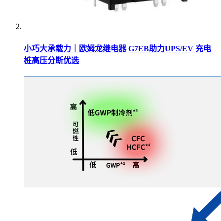
小巧大承载力｜欧姆龙继电器 G7EB助力UPS/EV 充电
桩高压分断优选