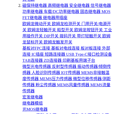
磁保持继电器
高频继电器
安全继电器
信号继电器
功率继电器
车载/DC功率继电器
固态继电器
MOS
FET继电器
继电器用插座
欧姆龙微动开关
欧姆龙检测开关
门用开关/电源开
关
欧姆龙轻触开关
船型开关
欧姆龙按钮开关
工业
用操作开关
DIP开关
拨码开关
带灯轻触开关
欧姆
龙鼠标开关
欧姆龙触发开关
基板对FPC连接
基板对电线连接
板对板连接
外部
连接
IC插座
短路连接器
USB Type-C接口检测设备
TAB连接器
ZD连接器
印刷基板用端子台
微型光电传感器
反射型传感器
振动传感器/倾倒传
感器
人脸识别传感器
IOT传感器
MEMS非接触温
度传感器
MEMS压力传感器
微型位移传感器/测距
传感器
粉尘传感器
MEMS风量传感器
MEMS流量
传感器
宏发继电器
继电器模组
光MOS继电器